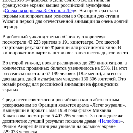
французские экраны вышел российский мультфильм
«
Снежная королева-3: Огонь и Лёд
». Эта премьера стала
первым кинопрокатным релизом во Франции для студии
Wizart и первой для отечественной анимации за очень долгий
период.
В дебютный уик-энд третью «Снежную королеву»
посмотрели 43 223 зрителя в 191 кинотеатре. Это шестой
стартовый результат во Франции для российского кино. В
кинопрокатном чарте наш триквел занял шестнадцатое место.
Во второй уик-энд прокат расширился до 289 кинотеатров, а
количество проданных билетов увеличилось на 55%. На этот
раз сеансы посетили 67 199 человек (18-е место), а всего за
двенадцать дней мультфильм увидели 130 306 зрителей. Это
новый рекорд для российской анимации на французских
экранах.
Среди всего советского и российского кино абсолютным
рекордсменом во Франции является драма «Летят журавли».
Вышедший в прокат 1 мая 1958 года фильм Михаила
Калатозова посмотрели 5 407 286 человек. За последнее же
десятилетие лучший результат показала драма «
Нелюбовь
».
Фильм Андрея Звягинцева увидели на большом экране
229 033 человека.