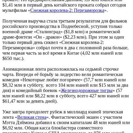
$1,41 млн в первый день китайского проката собрал сегодня
мультфильм «
Снежная королева-2: Перезаморозка
».
Полученная выручка стала третьим результатом для фильмов
российского производства в Поднебесной, уступив только
военной драме «Сталинград» ($1,8 млн) и романтической
драме-фэнтези «Он - дракон» ($2,23 млн). При этом за один
только первый день сиквел «Снежная королева-2:
Перезаморозка» собрал почти в два с половиной раза больше,
чем первая часть за всё время в Китае (4,02 млн юаней или
$650 тыс.).
Анимационная лента расположилась на седьмой строчке
чарта. Впереди её борьбу за лидерство вели романтическая
комедия «Некоторые любят погорячее» (57,7 млн юаней или
$8,32 млн в субботу, всего 104 млн юаней или $15 млн за два
дня) и комедийный боевик «
Железнодорожные тигры
» (57
млн юаней или $8,22 млн в субботу, всего 427 млн юаней или
$61,47 млн за девять дней).
Уже завтра преодолеет рубеж в миллиард юаней эпическая
лента «
Великая стена
». Фантастический экшен с участием
Мэтта Дэймона добавил к своим капиталам 48 млн юаней или
$6,92 млн. Общая касса блокбастера совместного