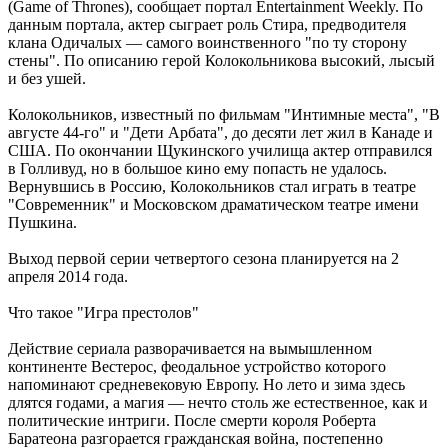
(Game of Thrones), сообщает портал Entertainment Weekly. По
данным портала, актер сыграет роль Стира, предводителя
клана Одичалых — самого воинственного "по ту сторону
стены". По описанию герой Колокольникова высокий, лысый
и без ушей.
Колокольников, известный по фильмам "Интимные места", "В
августе 44-го" и "Дети Арбата", до десяти лет жил в Канаде и
США. По окончании Щукинского училища актер отправился
в Голливуд, но в большое кино ему попасть не удалось.
Вернувшись в Россию, Колокольников стал играть в театре
"Современник" и Московском драматическом театре имени
Пушкина.
Выход первой серии четвертого сезона планируется на 2
апреля 2014 года.
Что такое "Игра престолов"
Действие сериала разворачивается на вымышленном
континенте Вестерос, феодальное устройство которого
напоминают средневековую Европу. Но лето и зима здесь
длятся годами, а магия — нечто столь же естественное, как и
политические интриги. После смерти короля Роберта
Баратеона разгорается гражданская война, постепенно