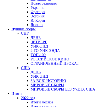
Новая Зеландия
Украина
Франция
Эстония
Ю.Корея
Япония
Лучшие сборы
СНГ
ДЕНЬ
ЧЕТВЕРГ
УИК-ЭНД
2-ГО УИК-ЭНДА
ТОП-100
РОССИЙСКОЕ КИНО
ОГРАНИЧЕННЫЙ ПРОКАТ
США
ДЕНЬ
УИК-ЭНД
ЗА ВСЮ ИСТОРИЮ
МИРОВЫЕ СБОРЫ
МИРОВЫЕ СБОРЫ БЕЗ УЧЕТА США
Итоги
2022 год
Итоги месяца
Итоги квартала