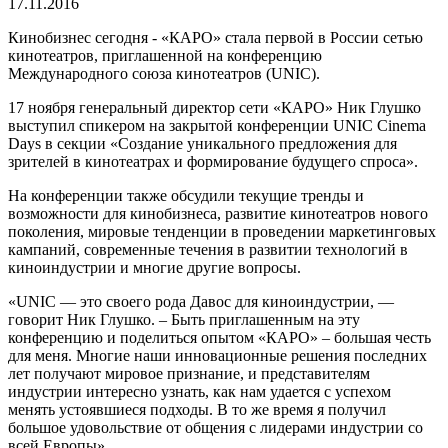
17.11.2016
Кинобизнес сегодня - «КАРО» стала первой в России сетью
кинотеатров, приглашенной на конференцию
Международного союза кинотеатров (UNIC).
17 ноября генеральный директор сети «КАРО» Ник Глушко
выступил спикером на закрытой конференции UNIC Cinema
Days в секции «Создание уникального предложения для
зрителей в кинотеатрах и формирование будущего спроса».
На конференции также обсудили текущие тренды и
возможности для кинобизнеса, развитие кинотеатров нового
поколения, мировые тенденции в проведении маркетинговых
кампаний, современные течения в развитии технологий в
киноиндустрии и многие другие вопросы.
«UNIC — это своего рода Давос для киноиндустрии, —
говорит Ник Глушко. – Быть приглашенным на эту
конференцию и поделиться опытом «КАРО» – большая честь
для меня. Многие наши инновационные решения последних
лет получают мировое признание, и представителям
индустрии интересно узнать, как нам удается с успехом
менять устоявшиеся подходы. В то же время я получил
большое удовольствие от общения с лидерами индустрии со
всей Европы».