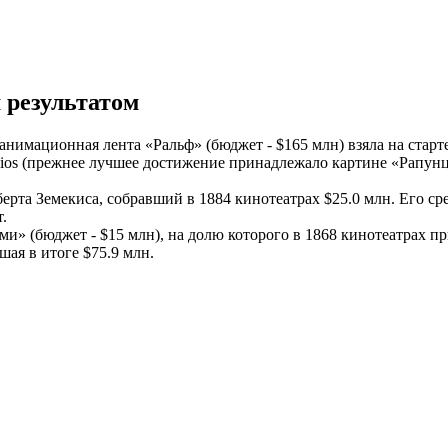
 результатом
анимационная лента «Ральф» (бюджет - $165 млн) взяла на старт
dios (прежнее лучшее достижение принадлежало картине «Рапунце
рта Земекиса, собравший в 1884 кинотеатрах $25.0 млн. Его сре
.
и» (бюджет - $15 млн), на долю которого в 1868 кинотеатрах пр
ая в итоге $75.9 млн.