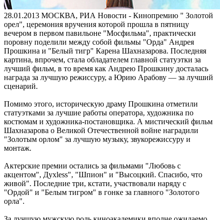
28.01.2013
МОСКВА, РИА Новости - Кинопремию " Золотой
орел", церемония вручения которой прошла в пятницу
вечером в первом павильоне "Мосфильма", практически
поровну поделили между собой фильмы "Орда" Андрея
Прошкина и "Белый тигр" Карена Шахназарова. Последняя
картина, впрочем, стала обладателем главной статуэтки за
лучший фильм, в то время как Андрею Прошкину досталась
награда за лучшую режиссуру, а Юрию Арабову — за лучший
сценарий.
Помимо этого, историческую драму Прошкина отметили
статуэтками за лучшие работы оператора, художника по
костюмам и художника-постановщика. А мистический фильм
Шахназарова о Великой Отечественной войне наградили
"Золотым орлом" за лучшую музыку, звукорежиссуру и
монтаж.
Актерские премии остались за фильмами "Любовь с
акцентом", Духless", "Шпион" и "Высоцкий. Спасибо, что
живой". Последние три, кстати, участвовали наряду с
"Ордой" и "Белым тигром" в гонке за главного "Золотого
орла".
За лучшую мужскую роль киноакадемики вполне ожидаемо