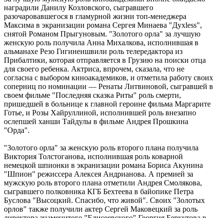
наградили Данилу Козловского, сыгравшего
разочаровавшегося в гламурной жизни топ-менеджера
Максима в экранизации романа Сергея Минаева "Духless",
снятой Романом Прыгуновым. "Золотого орла" за лучшую
женскую роль получила Анна Михалкова, исполнившая в
альманахе Резо Гигинеишвили роль телередактора из
Прибалтики, которая отправляется в Грузию на поиски отца
для своего ребенка. Актриса, впрочем, сказала, что не
согласна с выбором киноакадемиков, и отметила работу своих
соперниц по номинации — Ренаты Литвиновой, сыгравшей в
своем фильме "Последняя сказка Риты" роль смерти,
пришедшей в больнице к главной героине фильма Маргарите
Готье, и Розы Хайруллиной, исполнившей роль внезапно
ослепшей ханши Тайдулы в фильме Андрея Прошкина
"Орда".
"Золотого орла" за женскую роль второго плана получила
Виктория Толстоганова, исполнившая роль коварной
немецкой шпионки в экранизации романа Бориса Акунина
"Шпион" режиссера Алексея Андрианова. А премией за
мужскую роль второго плана отметили Андрея Смолякова,
сыгравшего полковника КГБ Бехтеева в байопике Петра
Буслова "Высоцкий. Спасибо, что живой". Своих "Золотых
орлов" также получили актер Сергей Маковецкий за роль
директора знаменитого "Елисеевского" Георгия Беркутова в