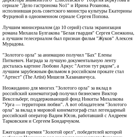
сериале "Дело гастронома No1" и Ирина Розанова,
исполнившая роль советского министра культуры Екатерины
Фурцевой в одноименном сериале Сергея Попова.
Лучшим минисериалом (до 10 серий) стала экранизация
романа Михаила Булгакова "Белая гвардия" Сергея Снежкина,
а лучшим телесериалом был признан фильм "Жуков" Алексея
Мурадова.
"Золотого орла" за анимацию получил "Бах" Елены
Питкевич. Награда за лучшую документальную ленту
досталась картине Любови Аркус "Антон тут рядом", а
лучшим зарубежным фильмом в российском прокате стал
"Артист" (The Artist) Мишеля Хазанавичуса.
Неожиданно для многих "Золотого орла" за вклад в
российский кинематограф получил бизнесмен Виктор
Вексельберг, поддерживающий фонд Никиты Михалкова
"Урга — территория любви". А вот обладателем "Золотого
орла" за вклад в мировой кинематограф стал легендарный
российский оператор Вадим Юсов, работавший с Андреем
Тарковским и Сергеем Бондарчуком.
Ежегодная премия "Золотой орел", победителей которой