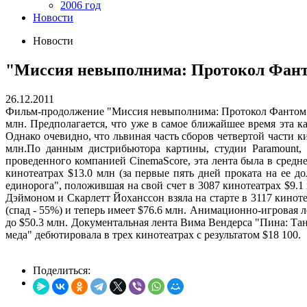
2006 год
Новости
Новости
"Миссия невыполнима: Протокол Фанто
26.12.2011
Фильм-продолжение "Миссия невыполнима: Протокол Фантом" ст
млн. Предполагается, что уже в самое ближайшее время эта к
Однако очевидно, что львиная часть сборов четвертой части 
млн.По данным дистрибьютора картины, студии Paramount, 
проведенного компанией CinemaScore, эта лента была в средне
кинотеатрах $13.0 млн (за первые пять дней проката на ее
единорога", положившая на свой счет в 3087 кинотеатрах $9.
Дэймоном и Скарлетт Йоханссон взяла на старте в 3117 киноте
(спад - 55%) и теперь имеет $76.6 млн. Анимационно-игровая л
до $50.3 млн. Документальная лента Вима Вендерса "Пина: Тан
меда" дебютировала в трех кинотеатрах с результатом $18 100.
Поделиться: