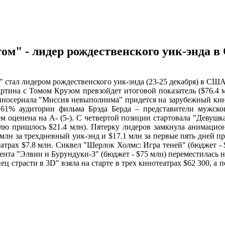
м" - лидер рождественского уик-энда 
ал лидером рождественского уик-энда (23-25 декабря) в США, 
артина с Томом Крузом превзойдет итоговой показатель ($76.4 
киносериала "Миссия невыполнима" придется на зарубежный кино
61% аудитории фильма Брэда Берда – представители мужског
м оценена на A- (5-). С четвертой позиции стартовала "Девушка
 долю пришлось $21.4 млн). Пятерку лидеров замкнула анимаци
1 млн за трехдневный уик-энд и $17.1 млн за первые пять дней 
атрах $7.8 млн. Сиквел "Шерлок Холмс: Игра теней" (бюджет - 
ента "Элвин и Бурундуки-3" (бюджет - $75 млн) переместилась на
ец страсти в 3D" взяла на старте в трех кинотеатрах $62 300, 