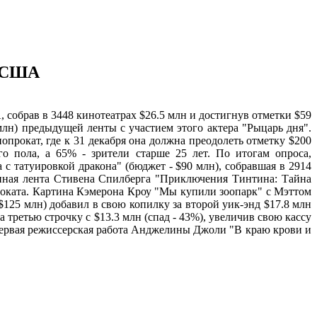
в США
собрав в 3448 кинотеатрах $26.5 млн и достигнув отметки $59
млн) предыдущей ленты с участием этого актера "Рыцарь дня".
прокат, где к 31 декабря она должна преодолеть отметку $200
о пола, а 65% - зрители старше 25 лет. По итогам опроса,
 с татуировкой дракона" (бюджет - $90 млн), собравшая в 2914
онная лента Стивена Спилберга "Приключения Тинтина: Тайна
проката. Картина Кэмерона Кроу "Мы купили зоопарк" с Мэттом
$125 млн) добавил в свою копилку за второй уик-энд $17.8 млн
 третью строчку с $13.3 млн (спад - 43%), увеличив свою кассу
а первая режиссерская работа Анджелины Джоли "В краю крови и