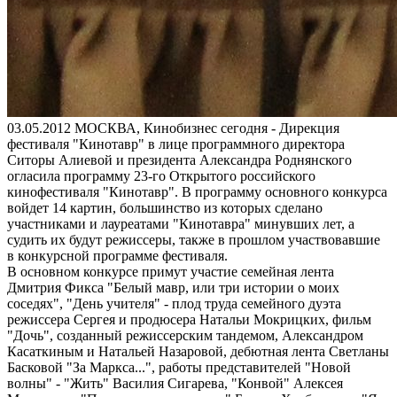
03.05.2012
МОСКВА, Кинобизнес сегодня - Дирекция
фестиваля "Кинотавр" в лице программного директора
Ситоры Алиевой и президента Александра Роднянского
огласила программу 23-го Открытого российского
кинофестиваля "Кинотавр". В программу основного конкурса
войдет 14 картин, большинство из которых сделано
участниками и лауреатами "Кинотавра" минувших лет, а
судить их будут режиссеры, также в прошлом участвовавшие
в конкурсной программе фестиваля.
В основном конкурсе примут участие семейная лента
Дмитрия Фикса "Белый мавр, или три истории о моих
соседях", "День учителя" - плод труда семейного дуэта
режиссера Сергея и продюсера Натальи Мокрицких, фильм
"Дочь", созданный режиссерским тандемом, Александром
Касаткиным и Натальей Назаровой, дебютная лента Светланы
Басковой "За Маркса...", работы представителей "Новой
волны" - "Жить" Василия Сигарева, "Конвой" Алексея