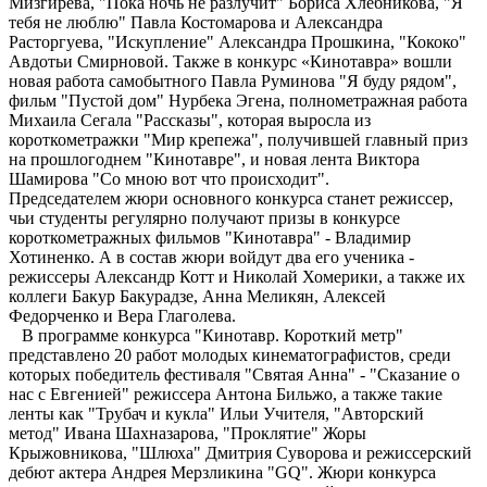
Мизгирева, "Пока ночь не разлучит" Бориса Хлебникова, "Я
тебя не люблю" Павла Костомарова и Александра
Расторгуева, "Искупление" Александра Прошкина, "Кококо"
Авдотьи Смирновой. Также в конкурс «Кинотавра» вошли
новая работа самобытного Павла Руминова "Я буду рядом",
фильм "Пустой дом" Нурбека Эгена, полнометражная работа
Михаила Сегала "Рассказы", которая выросла из
короткометражки "Мир крепежа", получившей главный приз
на прошлогоднем "Кинотавре", и новая лента Виктора
Шамирова "Со мною вот что происходит".
Председателем жюри основного конкурса станет режиссер,
чьи студенты регулярно получают призы в конкурсе
короткометражных фильмов "Кинотавра" - Владимир
Хотиненко. А в состав жюри войдут два его ученика -
режиссеры Александр Котт и Николай Хомерики, а также их
коллеги Бакур Бакурадзе, Анна Меликян, Алексей
Федорченко и Вера Глаголева.
В программе конкурса "Кинотавр. Короткий метр"
представлено 20 работ молодых кинематографистов, среди
которых победитель фестиваля "Святая Анна" - "Сказание о
нас с Евгенией" режиссера Антона Бильжо, а также такие
ленты как "Трубач и кукла" Ильи Учителя, "Авторский
метод" Ивана Шахназарова, "Проклятие" Жоры
Крыжовникова, "Шлюха" Дмитрия Суворова и режиссерский
дебют актера Андрея Мерзликина "GQ". Жюри конкурса