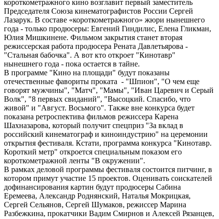
короткометражного кино возглавит первый заместитель
Председателя Союза кинематографистов России Сергей
Лазарук. В составе «короткометражного» жюри нынешнего
года - только продюсеры: Евгений Гиндилис, Елена Гликман,
Юлия Мишкинене. Фильмом закрытия станет вторая
режиссерская работа продюсера Рената Давлетьярова -
"Стальная бабочка". А вот кто откроет "Кинотавр"
нынешнего года - пока остается в тайне.
В программе "Кино на площади" будут показаны
отечественные фавориты проката - "Шпион", "О чем еще
говорят мужчины", "Матч", "Мамы", "Иван Царевич и Серый
Волк", "8 первых свиданий", "Высоцкий. Спасибо, что
живой" и "Август. Восьмого". Также вне конкурса будет
показана ретроспектива фильмов режиссера Карена
Шахназарова, который получит спецприз "За вклад в
российский кинематограф и киноиндустрию" на церемонии
открытия фестиваля. Кстати, программа конкурса "Кинотавр.
Короткий метр" откроется специальным показом его
короткометражной ленты "В окружении".
В рамках деловой программы фестиваля состоится питчинг, в
котором примут участие 15 проектов. Оценивать соискателей
дофинансирования картин будут продюсеры Сабина
Еремеева, Александр Роднянский, Наталья Мокрицкая,
Сергей Сельянов, Сергей Шумаков, режиссер Марина
Разбежкина, прокатчики Вадим Смирнов и Алексей Рязанцев,