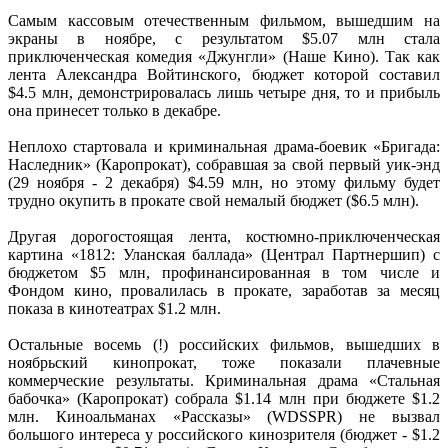
Самым кассовым отечественным фильмом, вышедшим на
экраны в ноябре, с результатом $5.07 млн стала
приключенческая комедия «Джунгли» (Наше Кино). Так как
лента Александра Войтинского, бюджет которой составил
$4.5 млн, демонстрировалась лишь четыре дня, то и прибыль
она принесет только в декабре.
Неплохо стартовала и криминальная драма-боевик «Бригада:
Наследник» (Каропрокат), собравшая за свой первый уик-энд
(29 ноября - 2 декабря) $4.59 млн, но этому фильму будет
трудно окупить в прокате свой немалый бюджет ($6.5 млн).
Другая дорогостоящая лента, костюмно-приключенческая
картина «1812: Уланская баллада» (Централ Партнершип) с
бюджетом $5 млн, профинансированная в том числе и
Фондом кино, провалилась в прокате, заработав за месяц
показа в кинотеатрах $1.2 млн.
Остальные восемь (!) российских фильмов, вышедших в
ноябрьский кинопрокат, тоже показали плачевные
коммерческие результаты. Криминальная драма «Стальная
бабочка» (Каропрокат) собрала $1.14 млн при бюджете $1.2
млн. Киноальманах «Рассказы» (WDSSPR) не вызвал
большого интереса у российского кинозрителя (бюджет - $1.2