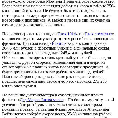
норвежского режиссёра Мортена Тильдума будет сложновато.
Более реальной целью выглядит дебютная касса в районе 250-
миллионной отметки. Не будем забывать о том, что часть
потенциальной аудитории может отложить поход в кино до
новогодних праздников. А выбор в первые дни их будет на
самом деле достаточно ограничен.
После экспериментов в виде «
Ёлок 1914
» и «
Ёлок лохматых
»
к привычному формату возвращается российская новогодняя
франшиза. Три года назад «
Ёлки-3
» взяли в конце декабря
364,6 млн рублей в дебютный уик-энд, а финальные сборы
составили тогда превосходные 1245,4 млн рублей.
Объективно повторить столь крупный успех сейчас вряд ли
удастся. С другой стороны, комедийная лента наверняка
станет одним из главных хитов новогодних праздников и
будет претендовать на взятие рубежа в миллиард рублей.
Падение сборов примерно на четверть по сравнению с
предшественником даёт дебютную кассу порядка 275-280
миллионов рублей.
По решению дистрибьютора в субботу начинает прокат
фэнтези «
Дед Мороз: Битва магов
». По большому счёту такой
усеченный первый уик-энд можно считать своего рода
показами превью. За два дня фильм режиссёра Александра
Войтинского соберёт, скорее всего, 55-60 миллионов рублей.