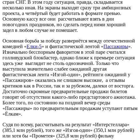
стран СНГ. В этом году ситуация, правда, складывается
несколько иная. На экраны выходят сразу три амбициозных
проекта, а четвёртый будет работать в формате превью.
Основную кассу все они рассчитывают взять в дни
новогодних праздников, но сделать перед ними хороший
задел в любом случае не помешает.
Основная борьба за победу развернётся между отечественной
комедией «
Елки-5
» и фантастической лентой «
Пассажиры
».
Изначально бесспорным фаворитом в этой паре считался
голливудский блокбастер, однако ближе к премьере ситуация
здесь уже выглядит не столь однозначной. Только что
выступила значительно слабее ожиданий другая
фантастическая лента «Изгой-один», рейтинги ожиданий у
«Пассажиров» оказались не слишком высокие, а отзывы
критиков как в России, так и за рубежом, далеки от восторга.
Достаточно скромные предварительные продажи билетов
говорят об отсутствии какого-либо предстартового ажиотажа.
Более того, по состоянию на поздний вечер среды
«Пассажиры» по предварительным продажам уступают пятым
«Ёлкам».
Судя по всему, рассчитывать на результат «Интерстеллара»
(385,1 млн рублей), того же «Изгоя-один» (350,1 млн рублей)
или хотя бы «Прометея» (325,8 млн рублей) фильму