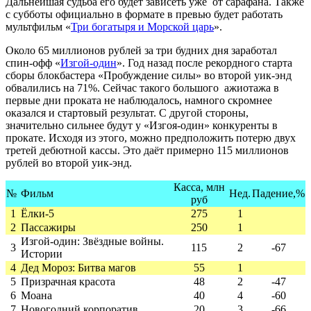
Дальнейшая судьба его будет зависеть уже от сарафана. Также
с субботы официально в формате в превью будет работать
мультфильм «
Три богатыря и Морской царь
».
Около 65 миллионов рублей за три будних дня заработал
спин-офф «
Изгой-один
». Год назад после рекордного старта
сборы блокбастера «Пробуждение силы» во второй уик-энд
обвалились на 71%. Сейчас такого большого ажиотажа в
первые дни проката не наблюдалось, намного скромнее
оказался и стартовый результат. С другой стороны,
значительно сильнее будут у «Изгоя-один» конкуренты в
прокате. Исходя из этого, можно предположить потерю двух
третей дебютной кассы. Это даёт примерно 115 миллионов
рублей во второй уик-энд.
Касса, млн
№
Фильм
Нед.
Падение,%
руб
1
Ёлки-5
275
1
2
Пассажиры
250
1
Изгой-один: Звёздные войны.
3
115
2
-67
Истории
4
Дед Мороз: Битва магов
55
1
5
Призрачная красота
48
2
-47
6
Моана
40
4
-60
7
Новогодний корпоратив
20
3
-66