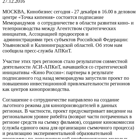
27.12.2016
МОСКВА, Кинобизнес сегодня - 27 декабря в 16.00 в деловом
центре «Точка кипения» состоится подписание
Меморандумов о сотрудничестве в области развития кино- и
телепроизводства между Агентством стратегических
инициатив, Ассоциацией продюсеров и
администрациями трех субъектов Российской Федерации:
Ульяновской и Калининградской областей. Об этом нам
сообщила пресс-служба АПКиТ.
Участие этих трех регионов стало результатом совместной
деятельности АСИ-АПКиТ, начавшейся со стратегической
инициативы «Кино России»: партнеры в результате
подписанного год назад меморандума запустили проект по
повышению инвестиционной привлекательности регионов
как центров кинопроизводства.
Соглашение о сотрудничестве направлено на создание
льготного режима для кинопроизводителей в данных
регионах. В частности, проект предусматривает введение на
региональном уровне рибейта (возврат части потраченных в
регионе средств на съемку фильмов), создание кинокомиссии
(служба единого окна для организации съемочного процесса)
и реализацию экспериментальной образовательной
программы по дополнительной профориентации молодых