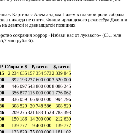
бища». Картина с Александром Палем в главной роли собрала
осква никогда не спит». Фильм ирландского режиссёра Джонни
ь на девятой и двенадцатой позициях.
ерство сохранил хоррор «Избави нас от лукавого» (63,1 млн
5,7 млн рублей).
 Р
Сборы в $
Р, всего
$, всего
15
2 234 635
157 354 573
2 339 845
00
892 193
237 600 000
3 520 000
00
446 097
543 800 000
8 086 245
00
356 877
115 000 000
1 776 062
00
336 059
66 900 000
994 796
86
308 529
20 748 586
308 529
46
209 275
321 683 152
4 783 393
00
150 186
14 300 000
212 639
00
139 777
9 400 000
139 777
00
133 829
75 000 000
1 181 102