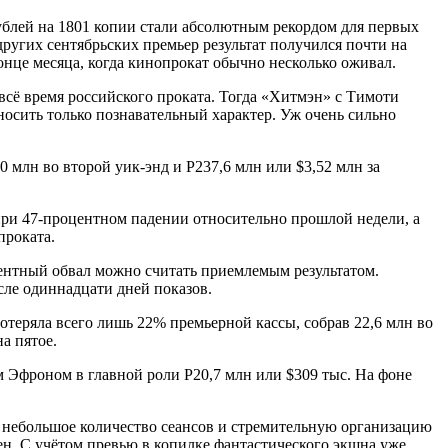
ублей на 1801 копии стали абсолютным рекордом для первых
ругих сентябрьских премьер результат получился почти на
онце месяца, когда кинопрокат обычно несколько оживал.
 всё время российского проката. Тогда «Хитмэн» с Тимоти
 носить только познавательный характер. Уж очень сильно
млн во второй уик-энд и Р237,6 млн или $3,52 млн за
при 47-процентном падении относительно прошлой недели, а
проката.
ентный обвал можно считать приемлемым результатом.
сле одиннадцати дней показов.
еряла всего лишь 22% премьерной кассы, собрав 22,6 млн во
а пятое.
м Эфроном в главной роли Р20,7 млн или $309 тыс. На фоне
я небольшое количество сеансов и стремительную организацию
лен. С учётом превью в копилке фантастического экшна уже