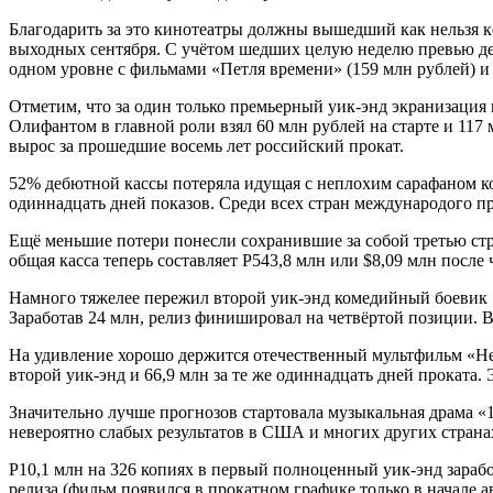
Благодарить за это кинотеатры должны вышедший как нельзя к
выходных сентября. С учётом шедших целую неделю превью дебю
одном уровне с фильмами «Петля времени» (159 млн рублей) и 
Отметим, что за один только премьерный уик-энд экранизация 
Олифантом в главной роли взял 60 млн рублей на старте и 117 
вырос за прошедшие восемь лет российский прокат.
52% дебютной кассы потеряла идущая с неплохим сарафаном ко
одиннадцать дней показов. Среди всех стран международого пр
Ещё меньшие потери понесли сохранившие за собой третью стр
общая касса теперь составляет Р543,8 млн или $8,09 млн после 
Намного тяжелее пережил второй уик-энд комедийный боевик 
Заработав 24 млн, релиз финишировал на четвёртой позиции. В
На удивление хорошо держится отечественный мультфильм «Не
второй уик-энд и 66,9 млн за те же одиннадцать дней проката. 
Значительно лучше прогнозов стартовала музыкальная драма «1
невероятно слабых результатов в США и многих других странах
Р10,1 млн на 326 копиях в первый полноценный уик-энд зараб
релиза (фильм появился в прокатном графике только в начале 