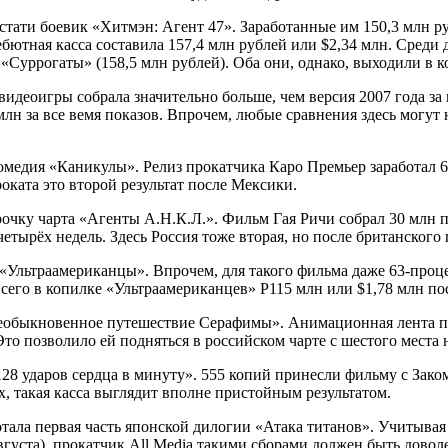
стати боевик «Хитмэн: Агент 47». Заработанные им 150,3 млн р
тная касса составила 157,4 млн рублей или $2,34 млн. Среди д
«Суррогаты» (158,5 млн рублей). Оба они, однако, выходили в к
видеоигры собрала значительно больше, чем версия 2007 года за
млн за все вемя показов. Впрочем, любые сравнения здесь могут
медия «Каникулы». Релиз прокатчика Каро Премьер заработал 60 
оката это второй результат после Мексики.
очку чарта «Агенты А.Н.К.Л.». Фильм Гая Ричи собрал 30 млн 
четырёх недель. Здесь Россия тоже вторая, но после британского 
«Ультраамериканцы». Впрочем, для такого фильма даже 63-проц
сего в копилке «Ультраамериканцев» Р115 млн или $1,78 млн по
обыкновенное путешествие Серафимы». Анимационная лента пот
Это позволило ей подняться в российском чарте с шестого места н
28 ударов сердца в минуту». 555 копий принесли фильму с Зако
, такая касса выглядит вполне пристойным результатом.
отала первая часть японской дилогии «Атака титанов». Учитыва
августа), прокатчик All Media такими сборами должен быть дово