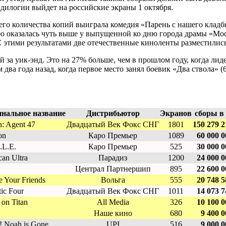
ь дилогии выйдет на российские экраны 1 октября.
шего количества копий выиграла комедия «Парень с нашего клад
опию оказалась чуть выше у выпущенной ко дню города драмы «М
 С этими результатами две отечественные киноленты разместилис
 за уик-энд. Это на 27% больше, чем в прошлом году, когда лид
ва года назад, когда первое место занял боевик «Два ствола» (6
нальное название
Дистрибьютор
Экранов
сборы в
: Agent 47
Двадцатый Век Фокс СНГ
1801
150 279 2
on
Каро Премьер
1089
60 000 0
.L.E.
Каро Премьер
525
30 000 0
an Ultra
Парадиз
1200
24 000 0
Централ Партнершип
895
22 600 0
 Your Friends
Вольга
555
20 748 5
tic Four
Двадцатый Век Фокс СНГ
1011
14 073 7
 on Titan
All Media
326
10 100 0
Наше кино
680
9 400 0
 Noah is Gone...
UPI
516
9 000 0