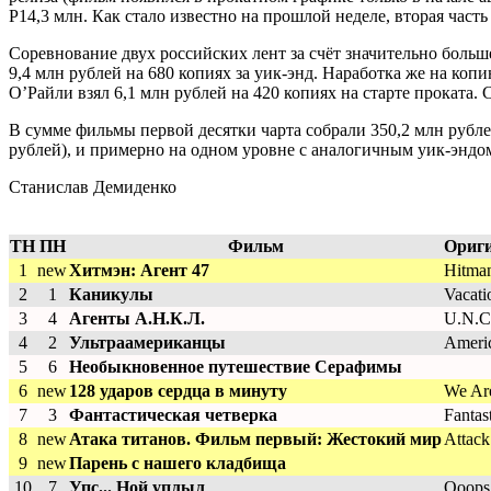
Р14,3 млн. Как стало известно на прошлой неделе, вторая част
Соревнование двух российских лент за счёт значительно боль
9,4 млн рублей на 680 копиях за уик-энд. Наработка же на к
О’Райли взял 6,1 млн рублей на 420 копиях на старте проката.
В сумме фильмы первой десятки чарта собрали 350,2 млн рублей
рублей), и примерно на одном уровне с аналогичным уик-эндом д
Станислав Демиденко
ТН
ПН
Фильм
Ориги
1
new
Хитмэн: Агент 47
Hitman
2
1
Каникулы
Vacati
3
4
Агенты А.Н.К.Л.
U.N.C
4
2
Ультраамериканцы
Americ
5
6
Необыкновенное путешествие Серафимы
6
new
128 ударов сердца в минуту
We Are
7
3
Фантастическая четверка
Fantas
8
new
Атака титанов. Фильм первый: Жестокий мир
Attack
9
new
Парень с нашего кладбища
10
7
Упс... Ной уплыл
Ooops!