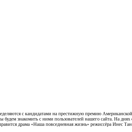
пределяются c кандидатами на престижную премию Американской
мы будем знакомить с ними пользователей нашего сайта. На дня
правится драма «Наша повседневная жизнь» режиссёра Инес Тан