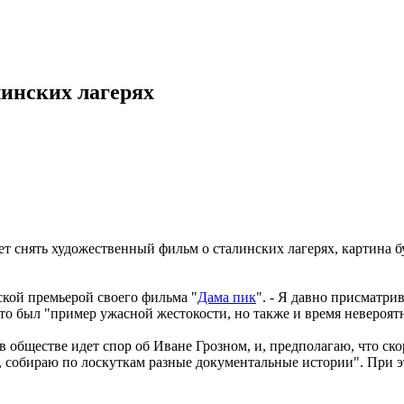
линских лагерях
нять художественный фильм о сталинских лагерях, картина бу
ской премьерой своего фильма "
Дама пик
". - Я давно присматри
это был "пример ужасной жестокости, но также и время невероят
 в обществе идет спор об Иване Грозном, и, предполагаю, что ск
 собираю по лоскуткам разные документальные истории". При эт