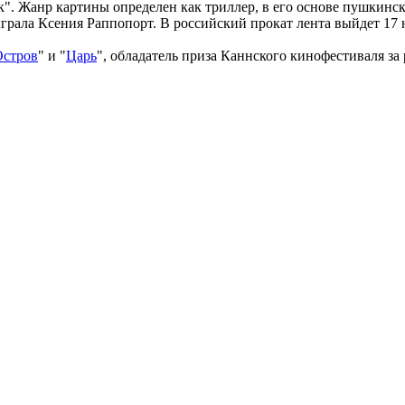
". Жанр картины определен как триллер, в его основе пушкинск
грала Ксения Раппопорт. В российский прокат лента выйдет 17 
Остров
" и "
Царь
", обладатель приза Каннского кинофестиваля за р