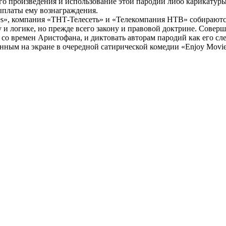
о произведения и использование этой пародии либо карикатуры 
ыплаты ему вознаграждения.
s», компания «ТНТ-Телесеть» и «Телекомпания НТВ» собирают
и логике, но прежде всего закону и правовой доктрине. Соверш
со времен Аристофана, и диктовать авторам пародий как его сл
нным на экране в очередной сатирической комедии «Enjoy Movie