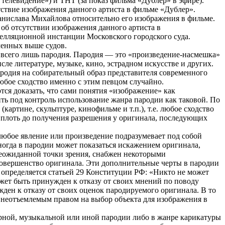
телевидение») и ТНТ (за показ фильма «Дублер» в эфире).
ствие изображения данного артиста в фильме «Дублер».
нислава Михайлова относительно его изображения в фильме.
об отсутствии изображения данного артиста в
елляционной инстанции Московского городского суда.
ленных выше судов.
– всего лишь пародия. Пародия — это «произведение-насмешка»
ле литературе, музыке, кино, эстрадном искусстве и других.
родия на собирательный образ представителя современного
юбое сходство именно с этим певцом случайно.
я доказать, что сами понятия «изображение» как
ь под контроль использование жанра пародии как таковой. По
артине, скульптуре, кинофильме и т.п.), т.е. любое сходство
вплоть до получения разрешения у оригинала, последующих
 любое явление или произведение подразумевает под собой
ногда в пародии может показаться искажением оригинала,
 неожиданной точки зрения, снабжен некоторыми
овершенство оригинала. Эти дополнительные черты в пародии
определяется статьей 29 Конституции РФ: «Никто не может
жет быть принужден к отказу от своих мнений по поводу
ден к отказу от своих оценок пародируемого оригинала. В то
т неотъемлемым правом на выбор объекта для изображения в
урной, музыкальной или иной пародии либо в жанре карикатуры