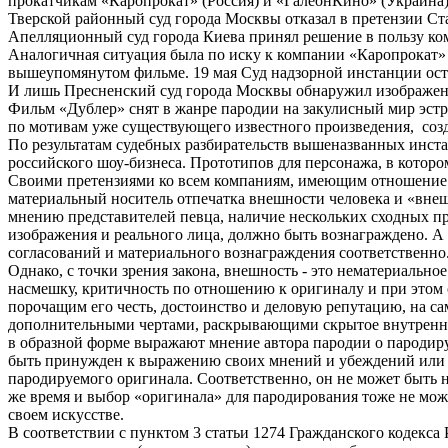
прокатчикам «Каропрокат» (Россия) и «ГалеонКино» (Украина),
Тверской районный суд города Москвы отказал в претензии Ст
Апелляционный суд города Киева принял решение в пользу ко
Аналогичная ситуация была по иску к компании «Каропрокат»
вышеупомянутом фильме. 19 мая Суд надзорной инстанции ост
И лишь Пресненский суд города Москвы обнаружил изображение
Фильм «Дублер» снят в жанре пародии на закулисный мир эстр
по мотивам уже существующего известного произведения, созда
По результатам судебных разбирательств вышеназванных инста
российского шоу-бизнеса. Прототипов для персонажа, в которо
Своими претензиями ко всем компаниям, имеющим отношение к
материальный носитель отпечатка внешности человека и «внеш
мнению представителей певца, наличие нескольких сходных при
изображения и реального лица, должно быть вознаграждено. А
согласований и материального вознаграждения соответственно
Однако, с точки зрения закона, внешность - это нематериальн
насмешку, критичность по отношению к оригиналу и при этом о
порочащим его честь, достоинство и деловую репутацию, на са
дополнительными чертами, раскрывающими скрытое внутреннее
в образной форме выражают мнение автора пародии о пародир
быть принужден к выражению своих мнений и убеждений или о
пародируемого оригинала. Соответственно, он не может быть н
же время и выбор «оригинала» для пародирования тоже не мож
своем искусстве.
В соответствии с пунктом 3 статьи 1274 Гражданского кодекс