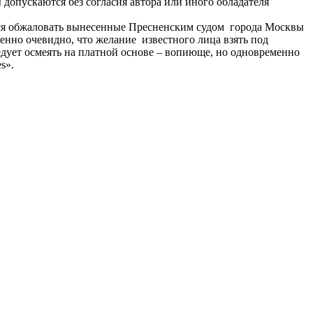
допускаются без согласия автора или иного обладателя
ся обжаловать вынесенные Пресненским судом города Москвы
енно очевидно, что желание известного лица взять под
едует осмеять на платной основе – вопиюще, но одновременно
s».