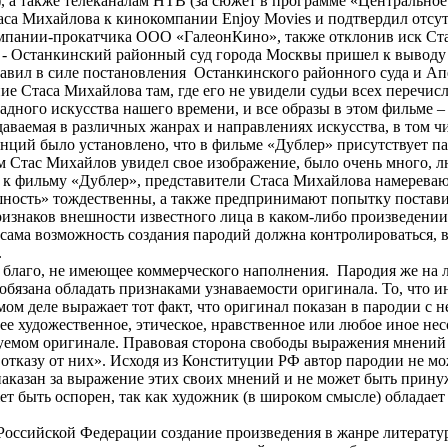
 а также телеканалам НТВ (за сюжет в программе «Центральное 
аса Михайлова к кинокомпании Enjoy Movies и подтвердил отсут
мпании-прокатчика ООО «ГалеонКино», также отклонив иск Ста
 - Останкинский районный суд города Москвы пришел к выводу 
авил в силе постановления Останкинского районного суда и Ап
 Стаса Михайлова там, где его не увидели судьи всех перечис
адного искусства нашего времени, и все образы в этом фильме 
ваемая в различных жанрах и направлениях искусства, в том чис
нций было установлено, что в фильме «Дублер» присутствует па
м Стас Михайлов увидел свое изображение, было очень много, л
 фильму «Дублер», представители Стаса Михайлова намереваютс
ность» тождественны, а также предпринимают попытку поставит
знаков внешности известного лица в каком-либо произведении (к
 сама возможность создания пародий должна контролироваться, 
.
ое благо, не имеющее коммерческого наполнения. Пародия же на
бязана обладать признаками узнаваемости оригинала. То, что и
мом деле выражает тот факт, что оригинал показан в пародии с
 художественное, этическое, нравственное или любое иное нес
уемом оригинале. Правовая сторона свободы выражения мнений 
тказу от них». Исходя из Конституции РФ автор пародии не мо
аказан за выражение этих своих мнений и не может быть принуж
ет быть оспорен, так как художник (в широком смысле) обладае
а Российской Федерации создание произведения в жанре литерат