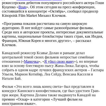
режиссерским дебютом популярного российского актера Гоши
Куценко «
Врач
». Об этом сегодня на пресс-конференции,
состоявшейся в киноцентре «Октябрь», сообщил продюсер
Kinopoisk Film Market Михаил Клочков.
«Программа показов рассчитана на самую широкую
аудиторию. В нее войдут самые разнообразные фильмы.
Среди них и авторские проекты, интересные документальные
картины, национальные блокбастеры таких стран, как Индия,
Франция, Южная Корея и многих других», – рассказал
Клочков.
Канадский режиссер Ксавье Долан и раньше делал
центральной темой своих фильмов непростые семейные
отношения («
Мамочка
», «
Я убил свою маму
»), но впервые
взял за основу блестящую пьесу Жана-Люка Лагарса, чтобы
собрать в одном кадре лучших французских актеров – Гаспара
Ульеля, Марион Котийяр, Леа Сейду, Венсана Касселя и
Натали Бай.
Фильм «Это всего лишь конец света» был представлен в
конкурсе Каннского кинофестиваля, где был удостоен Гран-
при жюри. Картина Долана также выдвинута Канадой на
премию «Оскар» в категории «Лучший фильм на
иностранном языке».