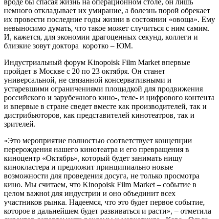
вроде бы спасая жизнь на операционном столе, он лишь
немного откладывает их умирание, а болезнь порой обрекает
их провести последние годы жизни в состоянии «овоща». Ему
невыносимо думать, что такое может случиться с ним самим.
И, кажется, для экономии драгоценных секунд, коллеги и
близкие зовут доктора коротко – ЮМ.
Индустриальный форум Kinopoisk Film Market впервые
пройдет в Москве с 20 по 23 октября. Он станет
универсальной, не связанной консервативными и
устаревшими ограничениями площадкой для продвижения
российского и зарубежного кино-, теле- и цифрового контента
и впервые в стране сведет вместе как производителей, так и
дистрибьюторов, как представителей кинотеатров, так и
зрителей.
«Это мероприятие полностью соответствует концепции
перерождения нашего кинотеатра и его превращения в
киноцентр «Октябрь», который будет занимать нишу
кинокластера и предложит принципиально новые
возможности для проведения досуга, не только просмотра
кино. Мы считаем, что Kinopoisk Film Market – событие в
целом важноt для индустрии и оно объединит всех
участников рынка. Надеемся, что это будет первое событие,
которое в дальнейшем будет развиваться и расти», – отметила