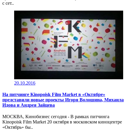
с сет..
20.10.2016
На питчинге Kinopoisk Film Market в «Октябре»
представили новые проекты Игоря Волошина, Михаила
Идова и Андрея Зайцева
МОСКВА, Кинобизнес сегодня - В рамках питчинга
Kinopoisk Film Market 20 октября в московском киноцентре
«Октябрь» бы..