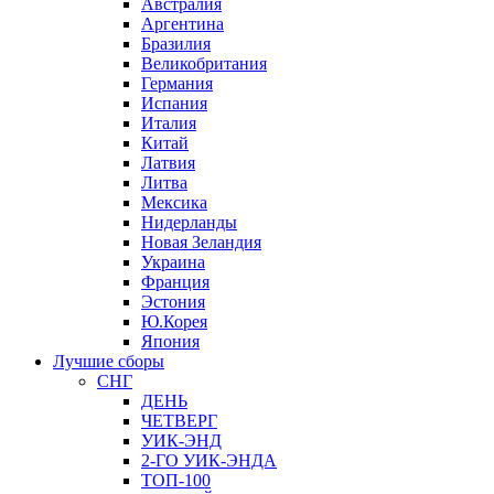
Австралия
Аргентина
Бразилия
Великобритания
Германия
Испания
Италия
Китай
Латвия
Литва
Мексика
Нидерланды
Новая Зеландия
Украина
Франция
Эстония
Ю.Корея
Япония
Лучшие сборы
СНГ
ДЕНЬ
ЧЕТВЕРГ
УИК-ЭНД
2-ГО УИК-ЭНДА
ТОП-100