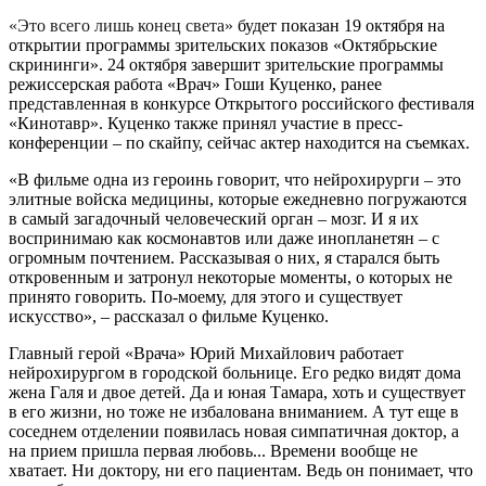
«Это всего лишь конец света»
будет показан 19 октября на
открытии программы зрительских показов «Октябрьские
скрининги». 24 октября завершит зрительские программы
режиссерская работа «Врач» Гоши Куценко, ранее
представленная в конкурсе Открытого российского фестиваля
«Кинотавр». Куценко также принял участие в пресс-
конференции – по скайпу, сейчас актер находится на съемках.
«В фильме одна из героинь говорит, что нейрохирурги – это
элитные войска медицины, которые ежедневно погружаются
в самый загадочный человеческий орган – мозг. И я их
воспринимаю как космонавтов или даже инопланетян – с
огромным почтением. Рассказывая о них, я старался быть
откровенным и затронул некоторые моменты, о которых не
принято говорить. По-моему, для этого и существует
искусство», – рассказал о фильме Куценко.
Главный герой «Врача» Юрий Михайлович работает
нейрохирургом в городской больнице. Его редко видят дома
жена Галя и двое детей. Да и юная Тамара, хоть и существует
в его жизни, но тоже не избалована вниманием. А тут еще в
соседнем отделении появилась новая симпатичная доктор, а
на прием пришла первая любовь... Времени вообще не
хватает. Ни доктору, ни его пациентам. Ведь он понимает, что