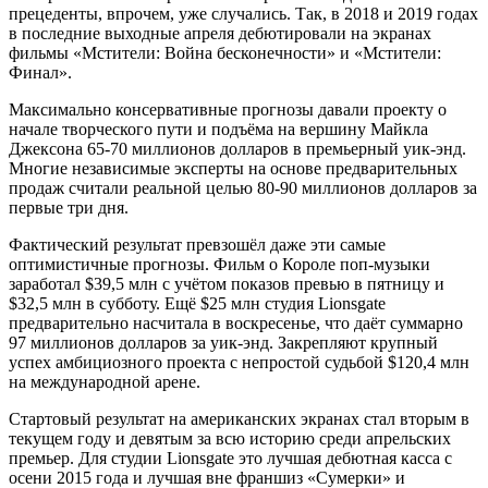
прецеденты, впрочем, уже случались. Так, в 2018 и 2019 годах
в последние выходные апреля дебютировали на экранах
фильмы «Мстители: Война бесконечности» и «Мстители:
Финал».
Максимально консервативные прогнозы давали проекту о
начале творческого пути и подъёма на вершину Майкла
Джексона 65-70 миллионов долларов в премьерный уик-энд.
Многие независимые эксперты на основе предварительных
продаж считали реальной целью 80-90 миллионов долларов за
первые три дня.
Фактический результат превзошёл даже эти самые
оптимистичные прогнозы. Фильм о Короле поп-музыки
заработал $39,5 млн с учётом показов превью в пятницу и
$32,5 млн в субботу. Ещё $25 млн студия Lionsgate
предварительно насчитала в воскресенье, что даёт суммарно
97 миллионов долларов за уик-энд. Закрепляют крупный
успех амбициозного проекта с непростой судьбой $120,4 млн
на международной арене.
Стартовый результат на американских экранах стал вторым в
текущем году и девятым за всю историю среди апрельских
премьер. Для студии Lionsgate это лучшая дебютная касса с
осени 2015 года и лучшая вне франшиз «Сумерки» и