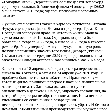
«Голодные игры». Державшийся больше десяти лет рекорд
среди музыкальных байопиков фильма «Голос улиц» ($60,2
млн в августе 2015 года) удалось превзойти с огромным
запасом.
Лучшим стал результат также в карьерах режиссёра Антуана
Фукуа, сценариста Джона Логана и продюсера Грэма Кинга.
Последний заполучил права на историю жизни Майкла
Джексона осенью 2019 года. Официально фильм был
объявлен в феврале 2022 года, в январе 2023 года в качестве
режиссёра был утверждён Антуан Фукуа, а главную роль
получил племянник знаменитого певца Джаафар Джексон.
Съёмки начались в середине 2023 года, прерывались из-за
забастовки Гильдии актёров и завершились в мае 2024 года.
Заявленная на 18 апреля 2025 года премьера переносилась
сначала на 3 октября, а затем на 24 апреля уже 2026 года. И
проблема была не только в забастовке. Практически уже
готовый фильм пришлось перерабатывать и в значительной
части переснимать. Загвоздка оказалась в пункте
заключенного в далёком 1994 году мирового соглашения, на
который продюсеры не обратили внимание. Из-за него все
упоминания об обвинениях в развращении
несовершеннолетних в сценарии пришлось убрать. И без того
немалый 150-миллионный производственный бюджет вырос