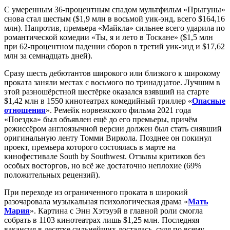
С умеренным 36-процентным спадом мультфильм «Прыгуны»
снова стал шестым ($1,9 млн в восьмой уик-энд, всего $164,16
млн). Напротив, премьера «Майкла» сильнее всего ударила по
романтической комедии «Ты, я и лето в Тоскане» ($1,5 млн
при 62-процентном падении сборов в третий уик-энд и $17,62
млн за семнадцать дней).
Сразу шесть дебютантов широкого или близкого к широкому
проката заняли местах с восьмого по тринадцатое. Лучшим в
этой разношёрстной шестёрке оказался взявший на старте
$1,42 млн в 1550 кинотеатрах комедийный триллер «
Опасные
отношения
». Ремейк норвежского фильма 2021 года
«Поездка» был объявлен ещё до его премьеры, причём
режиссёром англоязычной версии должен был стать снявший
оригинальную ленту Томми Виркола. Позднее он покинул
проект, премьера которого состоялась в марте на
кинофестивале South by Southwest. Отзывы критиков без
особых восторгов, но всё же достаточно неплохие (69%
положительных рецензий).
При переходе из ограниченного проката в широкий
разочаровала музыкальная психологическая драма «
Мать
Мария
». Картина с Энн Хэтэуэй в главной роли смогла
собрать в 1103 кинотеатрах лишь $1,25 млн. Последняя
вакансия в десятке сильнейших досталась, судя по всему,