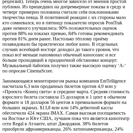
рецензий). Теперь очень многое зависело от мнения простой
публики. Из пришедших на допремьерные показы в среду и
четверг примерно половина считали себя поклонниками
творчества певца. В позитивной реакции с их стороны мало
кто сомневался, но в пятницу показатели опросов PostTrak
даже немного улучшились: 90% положительных оценок
против 88% на показах превью, 84% готовы рекомендовать
против 81% днем ранее. Настолько тёплому приёму
позавидовало бы практически любое кино. В отдельных
случаях всеобщий восторг доходил до такого уровня, что
показ всё меньше напоминал обычный киносеанс и все
больше проходящий в праздничной обстановке концерт.
Музыкальный байопик получил также высокую оценку ‘A-‘
по опросам CinemaScore.
Занимающаяся мониторингом рынка компания EntTelligence
насчитала 6,3 млн проданных билетов против 4,9 млн у
«Проекта «Конец света» в середине марта. Средняя стоимость
взрослого билета составила 15 долларов и 1 цент в обычном
формате и 18 долларов 56 центов в премиальном формате на
больших экранах. $13,8 млн или 14% дебютной кассы
обеспечили 424 экрана IMAX. Самая высокая посещаемость
на Востоке и Юге США, лучшим пока что является кинотеатр
сети Regal в Атланте, штат Джорджия. 38% билетов
приобрели афроамериканцы, 26% латиноамериканцы, 24%