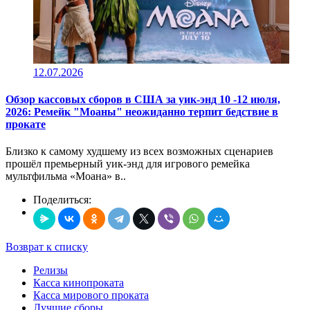
12.07.2026
Обзор кассовых сборов в США за уик-энд 10 -12 июля,
2026: Ремейк "Моаны" неожиданно терпит бедствие в
прокате
Близко к самому худшему из всех возможных сценариев
прошёл премьерный уик-энд для игрового ремейка
мультфильма «Моана» в..
Поделиться:
Возврат к списку
Релизы
Касса кинопроката
Касса мирового проката
Лучшие сборы