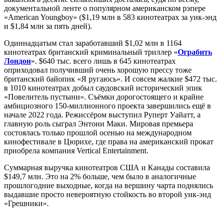
документальной ленте о популярном американском рэпере
«American Youngboy» ($1,19 млн в 583 кинотеатрах за уик-энд
и $1,84 млн за пять дней).
Одиннадцатым стал заработавший $1,02 млн в 1164
кинотеатрах британский криминальный триллер «
Ограбить
Лондон
». $640 тыс. всего лишь в 645 кинотеатрах
оприходовал получивший очень хорошую прессу тоже
британский байопик «Я ругаюсь». И совсем жалкие $472 тыс.
в 1010 кинотеатрах добыл саудовский исторический эпик
«Повелитель пустыни». Съёмки дорогостоящего и крайне
амбициозного 150-миллионного проекта завершились ещё в
начале 2022 года. Режиссёром выступил Руперт Уайатт, а
главную роль сыграл Энтони Маки. Мировая премьера
состоялась только прошлой осенью на международном
кинофестивале в Цюрихе, где права на американский прокат
приобрела компания Vertical Entertainment.
Суммарная выручка кинотеатров США и Канады составила
$149,7 млн. Это на 2% больше, чем было в аналогичные
прошлогодние выходные, когда на вершину чарта поднялись
выдавшие просто невероятную стойкость во второй уик-энд
«Грешники».