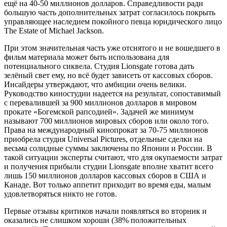
ещё на 40-50 миллионов долларов. Справедливости ради
большую часть дополнительных затрат согласилось покрыть
управляющее наследием покойного певца юридического лицо
The Estate of Michael Jackson.
При этом значительная часть уже отснятого и не вошедшего в
фильм материала может быть использована для
потенциального сиквела. Студия Lionsgate готова дать
зелёный свет ему, но всё будет зависеть от кассовых сборов.
Инсайдеры утверждают, что амбиции очень велики.
Руководство киностудии надеется на результат, сопоставимый
с перевалившей за 900 миллионов долларов в мировом
прокате «Богемской рапсодией». Задачей же минимум
называют 700 миллионов мировых сборов или около того.
Права на международный кинопрокат за 70-75 миллионов
приобрела студия Universal Pictures, отдельные сделки на
весьма солидные суммы заключены по Японии и России. В
такой ситуации эксперты считают, что для окупаемости затрат
и получения прибыли студии Lionsgate вполне хватит всего
лишь 150 миллионов долларов кассовых сборов в США и
Канаде. Вот только аппетит приходит во время еды, малым
удовлетворяться никто не готов.
Первые отзывы критиков начали появляться во вторник и
оказались не слишком хороши (38% положительных