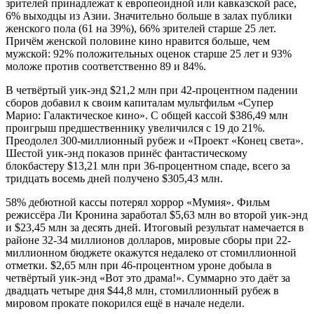
зрителей принадлежат к европеоидной или кавказской расе,
6% выходцы из Азии. Значительно больше в залах публики
женского пола (61 на 39%), 66% зрителей старше 25 лет.
Причём женской половине кино нравится больше, чем
мужской: 92% положительных оценок старше 25 лет и 93%
моложе против соответственно 89 и 84%.
В четвёртый уик-энд $21,2 млн при 42-процентном падении
сборов добавил к своим капиталам мультфильм «Супер
Марио: Галактическое кино». С общей кассой $386,49 млн
проигрыш предшественнику увеличился с 19 до 21%.
Преодолел 300-миллионный рубеж и «Проект «Конец света».
Шестой уик-энд показов принёс фантастическому
блокбастеру $13,21 млн при 36-процентном спаде, всего за
тридцать восемь дней получено $305,43 млн.
58% дебютной кассы потерял хоррор «Мумия». Фильм
режиссёра Ли Кронина заработал $5,63 млн во второй уик-энд
и $23,45 млн за десять дней. Итоговый результат намечается в
районе 32-34 миллионов долларов, мировые сборы при 22-
миллионном бюджете окажутся недалеко от стомиллионной
отметки. $2,65 млн при 46-процентном уроне добыла в
четвёртый уик-энд «Вот это драма!». Суммарно это даёт за
двадцать четыре дня $44,8 млн, стомиллионный рубеж в
мировом прокате покорился ещё в начале недели.