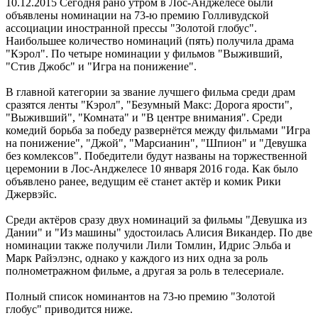
10.12.2015
Сегодня рано утром в Лос-Анджелесе были
объявлены номинации на 73-ю премию Голливудской
ассоциации иностранной прессы "Золотой глобус".
Наибольшее количество номинаций (пять) получила драма
"Кэрол". По четыре номинации у фильмов "Выживший,
"Стив Джобс" и "Игра на понижение".
В главной категории за звание лучшего фильма среди драм
сразятся ленты "Кэрол", "Безумный Макс: Дорога ярости",
"Выживший", "Комната" и "В центре внимания". Среди
комедий борьба за победу развернётся между фильмами "Игра
на понижение", "Джой", "Марсианин", "Шпион" и "Девушка
без комлексов". Победители будут названы на торжественной
церемонии в Лос-Анджелесе 10 января 2016 года. Как было
объявлено ранее, ведущим её станет актёр и комик Рики
Джервэйс.
Среди актёров сразу двух номинаций за фильмы "Девушка из
Дании" и "Из машины" удостоилась Алисия Викандер. По две
номинации также получили Лили Томлин, Идрис Эльба и
Марк Райэлэнс, однако у каждого из них одна за роль
полнометражном фильме, а другая за роль в телесериале.
Полный список номинантов на 73-ю премию "Золотой
глобус" приводится ниже.