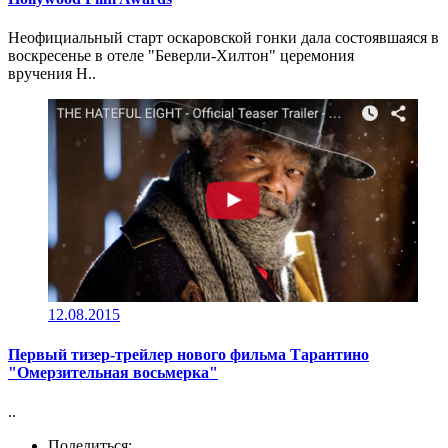
Неофициальный старт оскаровской гонки дала состоявшаяся в
воскресенье в отеле "Беверли-Хилтон" церемония
вручения H..
12.08.2015
Первый тизер-трейлер нового фильма Тарантино
"Омерзительная восьмерка"
..
Поделиться: