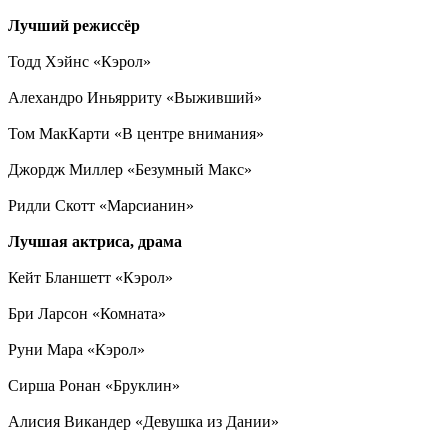
Лучший режиссёр
Тодд Хэйнс «Кэрол»
Алехандро Иньярриту «Выживший»
Том МакКарти «В центре внимания»
Джордж Миллер «Безумный Макс»
Ридли Скотт «Марсианин»
Лучшая актриса, драма
Кейт Бланшетт «Кэрол»
Бри Ларсон «Комната»
Руни Мара «Кэрол»
Сирша Ронан «Бруклин»
Алисия Викандер «Девушка из Дании»