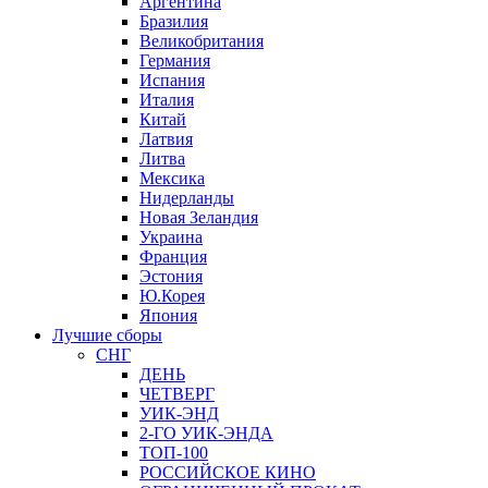
Аргентина
Бразилия
Великобритания
Германия
Испания
Италия
Китай
Латвия
Литва
Мексика
Нидерланды
Новая Зеландия
Украина
Франция
Эстония
Ю.Корея
Япония
Лучшие сборы
СНГ
ДЕНЬ
ЧЕТВЕРГ
УИК-ЭНД
2-ГО УИК-ЭНДА
ТОП-100
РОССИЙСКОЕ КИНО