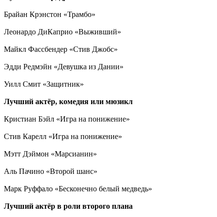
Брайан Крэнстон «Трамбо»
Леонардо ДиКаприо «Выживший»
Майкл Фассбендер «Стив Джобс»
Эдди Редмэйн «Девушка из Дании»
Уилл Смит «Защитник»
Лучший актёр, комедия или мюзикл
Кристиан Бэйл «Игра на понижение»
Стив Карелл «Игра на понижение»
Мэтт Дэймон «Марсианин»
Аль Пачино «Второй шанс»
Марк Руффало «Бесконечно белый медведь»
Лучший актёр в роли второго плана