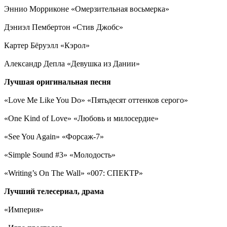
Эннио Морриконе «Омерзительная восьмерка»
Дэниэл Пембертон «Стив Джобс»
Картер Бёруэлл «Кэрол»
Александр Депла «Девушка из Дании»
Лучшая оригинальная песня
«Love Me Like You Do» «Пятьдесят оттенков серого»
«One Kind of Love» «Любовь и милосердие»
«See You Again» «Форсаж-7»
«Simple Sound #3» «Молодость»
«Writing’s On The Wall» «007: СПЕКТР»
Лучший телесериал, драма
«Империя»