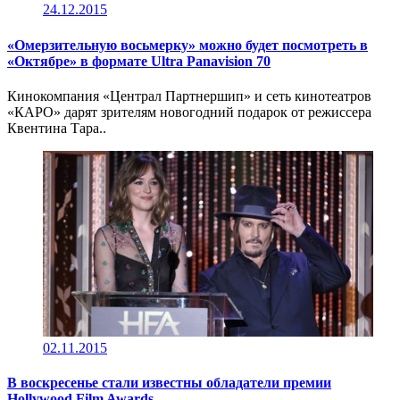
24.12.2015
«Омерзительную восьмерку» можно будет посмотреть в
«Октябре» в формате Ultra Panavision 70
Кинокомпания «Централ Партнершип» и сеть кинотеатров
«КАРО» дарят зрителям новогодний подарок от режиссера
Квентина Тара..
02.11.2015
В воскресенье стали известны обладатели премии
Hollywood Film Awards