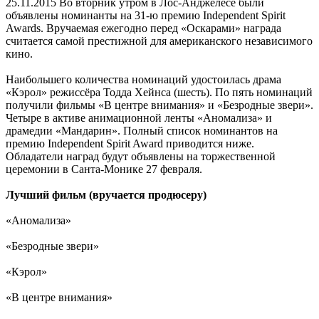
25.11.2015
Во вторник утром в Лос-Анджелесе были
объявлены номинанты на 31-ю премию Independent Spirit
Awards. Вручаемая ежегодно перед «Оскарами» награда
считается самой престижной для американского независимого
кино.
Наибольшего количества номинаций удостоилась драма
«Кэрол» режиссёра Тодда Хейнса (шесть). По пять номинаций
получили фильмы «В центре внимания» и «Безродные звери».
Четыре в активе анимационной ленты «Аномализа» и
драмедии «Мандарин». Полный список номинантов на
премию Independent Spirit Award приводится ниже.
Обладатели наград будут объявлены на торжественной
церемонии в Санта-Монике 27 февраля.
Лучший фильм (вручается продюсеру)
«Аномализа»
«Безродные звери»
«Кэрол»
«В центре внимания»