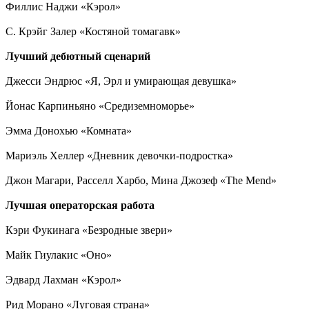
Филлис Наджи «Кэрол»
С. Крэйг Залер «Костяной томагавк»
Лучший дебютный сценарий
Джесси Эндрюс «Я, Эрл и умирающая девушка»
Йонас Карпиньяно «Средиземноморье»
Эмма Донохью «Комната»
Мариэль Хеллер «Дневник девочки-подростка»
Джон Магари, Расселл Харбо, Мина Джозеф «The Mend»
Лучшая операторская работа
Кэри Фукинага «Безродные звери»
Майк Гиулакис «Оно»
Эдвард Лахман «Кэрол»
Рид Морано «Луговая страна»