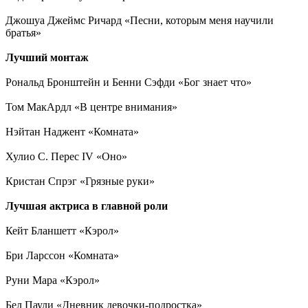
Джошуа Джеймс Ричард «Песни, которым меня научили
братья»
Лучший монтаж
Рональд Бронштейн и Бенни Сэфди «Бог знает что»
Том МакАрдл «В центре внимания»
Нэйтан Наджент «Комната»
Хулио С. Перес IV «Оно»
Кристан Спрэг «Грязные руки»
Лучшая актриса в главной роли
Кейт Бланшетт «Кэрол»
Бри Ларссон «Комната»
Руни Мара «Кэрол»
Бел Паули «Дневник девочки-подростка»