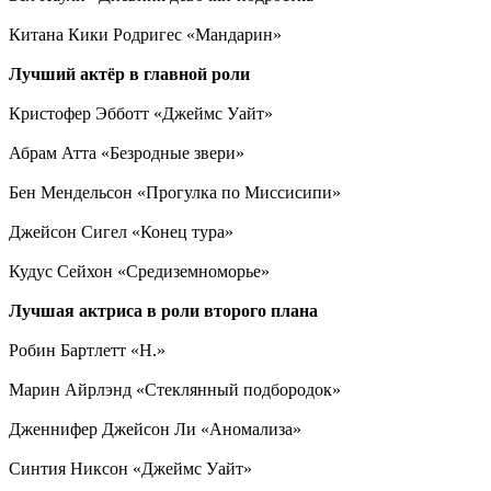
Китана Кики Родригес «Мандарин»
Лучший актёр в главной роли
Кристофер Эбботт «Джеймс Уайт»
Абрам Атта «Безродные звери»
Бен Мендельсон «Прогулка по Миссисипи»
Джейсон Сигел «Конец тура»
Кудус Сейхон «Средиземноморье»
Лучшая актриса в роли второго плана
Робин Бартлетт «H.»
Марин Айрлэнд «Стеклянный подбородок»
Дженнифер Джейсон Ли «Аномализа»
Синтия Никсон «Джеймс Уайт»