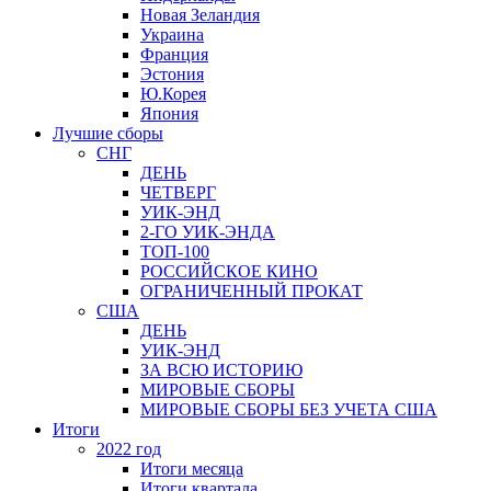
Новая Зеландия
Украина
Франция
Эстония
Ю.Корея
Япония
Лучшие сборы
СНГ
ДЕНЬ
ЧЕТВЕРГ
УИК-ЭНД
2-ГО УИК-ЭНДА
ТОП-100
РОССИЙСКОЕ КИНО
ОГРАНИЧЕННЫЙ ПРОКАТ
США
ДЕНЬ
УИК-ЭНД
ЗА ВСЮ ИСТОРИЮ
МИРОВЫЕ СБОРЫ
МИРОВЫЕ СБОРЫ БЕЗ УЧЕТА США
Итоги
2022 год
Итоги месяца
Итоги квартала