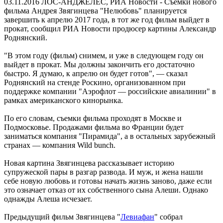
03.11.2016
ЛОС-АНДЖЕЛЕС, РИА Новости - Съемки нового
фильма Андрея Звягинцева "Нелюбовь" планируется
завершить к апрелю 2017 года, в тот же год фильм выйдет в
прокат, сообщил РИА Новости продюсер картины Александр
Роднянский.
"В этом году (фильм) снимем, и уже в следующем году он
выйдет в прокат. Мы должны закончить его достаточно
быстро. Я думаю, к апрелю он будет готов", — сказал
Роднянский на стенде Роскино, организованном при
поддержке компании "Аэрофлот — российские авиалинии" в
рамках американского кинорынка.
По его словам, съемки фильма проходят в Москве и
Подмосковье. Продажами фильма во Франции будет
заниматься компания "Пирамида", а в остальных зарубежный
странах — компания Wild bunch.
Новая картина Звягинцева рассказывает историю
супружеской пары в разгар развода. И муж, и жена нашли
себе новую любовь и готовы начать жизнь заново, даже если
это означает отказ от их собственного сына Алеши. Однако
однажды Алеша исчезает.
Предыдущий фильм Звягинцева "
Левиафан
" собрал