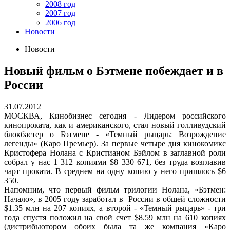
2008 год
2007 год
2006 год
Новости
Новости
Новый фильм о Бэтмене побеждает и в
России
31.07.2012
МОСКВА, Кинобизнес сегодня - Лидером российского
кинопроката, как и американского, стал новый голливудский
блокбастер о Бэтмене - «Темный рыцарь: Возрождение
легенды» (Каро Премьер). За первые четыре дня кинокомикс
Кристофера Нолана с Кристианом Бэйлом в заглавной роли
собрал у нас 1 312 копиями $8 330 671, без труда возглавив
чарт проката. В среднем на одну копию у него пришлось $6
350.
Напомним, что первый фильм трилогии Нолана, «Бэтмен:
Начало», в 2005 году заработал в России в общей сложности
$1.35 млн на 207 копиях, а второй - «Темный рыцарь» - три
года спустя положил на свой счет $8.59 млн на 610 копиях
(дистрибьютором обоих была та же компания «Каро