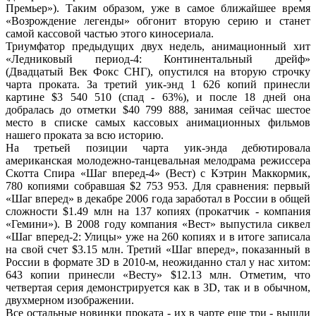
Премьер»). Таким образом, уже в самое ближайшее время
«Возрождение легенды» обгонит вторую серию и станет
самой кассовой частью этого киносериала.
Триумфатор предыдущих двух недель, анимационный хит
«Ледниковый период-4: Континентальный дрейф»
(Двадцатый Век Фокс СНГ), опустился на вторую строчку
чарта проката. За третий уик-энд 1 626 копий принесли
картине $3 540 510 (спад - 63%), и после 18 дней она
добралась до отметки $40 799 888, занимая сейчас шестое
место в списке самых кассовых анимационных фильмов
нашего проката за всю историю.
На третьей позиции чарта уик-энда дебютировала
американская молодежно-танцевальная мелодрама режиссера
Скотта Спира «Шаг вперед-4» (Вест) с Кэтрин Маккормик,
780 копиями собравшая $2 753 953. Для сравнения: первый
«Шаг вперед» в декабре 2006 года заработал в России в общей
сложности $1.49 млн на 137 копиях (прокатчик - компания
«Гемини»). В 2008 году компания «Вест» выпустила сиквел
«Шаг вперед-2: Улицы» уже на 260 копиях и в итоге записала
на свой счет $3.15 млн. Третий «Шаг вперед», показанный в
России в формате 3D в 2010-м, неожиданно стал у нас хитом:
643 копии принесли «Весту» $12.13 млн. Отметим, что
четвертая серия демонстрируется как в 3D, так и в обычном,
двухмерном изображении.
Все остальные новинки проката - их в чарте еще три - вышли