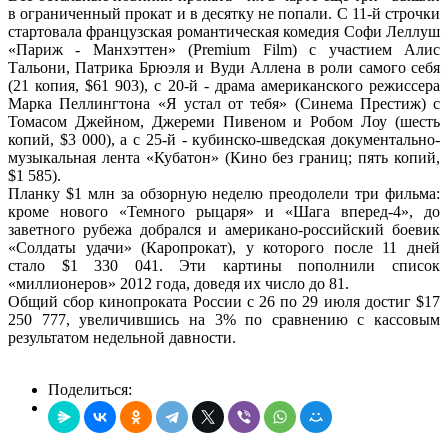
в ограниченный прокат и в десятку не попали. С 11-й строчки
стартовала французская романтическая комедия Софи Леллуш
«Париж - Манхэттен» (Premium Film) с участием Алис
Тальони, Патрика Брюэля и Вуди Аллена в роли самого себя
(21 копия, $61 903), с 20-й - драма американского режиссера
Марка Пеллингтона «Я устал от тебя» (Синема Престиж) с
Томасом Джейном, Джереми Пивеном и Робом Лоу (шесть
копий, $3 000), а с 25-й - кубинско-шведская документально-
музыкальная лента «Кубатон» (Кино без границ; пять копий,
$1 585).
Планку $1 млн за обзорную неделю преодолели три фильма:
кроме нового «Темного рыцаря» и «Шага вперед-4», до
заветного рубежа добрался и американо-российский боевик
«Солдаты удачи» (Каропрокат), у которого после 11 дней
стало $1 330 041. Эти картины пополнили список
«миллионеров» 2012 года, доведя их число до 81.
Общий сбор кинопроката России с 26 по 29 июля достиг $17
250 777, увеличившись на 3% по сравнению с кассовым
результатом недельной давности.
Поделиться: