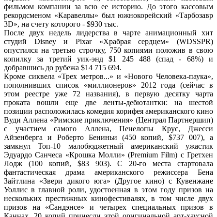
фильмом компании за всю ее историю. До этого кассовым
рекордсменом «Каравеллы» был южнокорейский «Тарбозавр
3D», на счету которого - $930 тыс.
После двух недель лидерства в чарте анимационный хит
студий Disney и Pixar «Храбрая сердцем» (WDSSPR)
опустился на третью строчку, 750 копиями положив в свою
копилку за третий уик-энд $1 245 488 (спад - 68%) и
добравшись до рубежа $14 715 694.
Кроме сиквела «Трех метров...» и «Нового Человека-паука»,
пополнивших список «миллионеров» 2012 года (сейчас в
этом реестре уже 72 названия), в первую десятку чарта
проката вошли еще две ленты-дебютантки: на шестой
позиции расположилась комедия корифея американского кино
Вуди Аллена «Римские приключения» (Централ Партнершип)
с участием самого Аллена, Пенелопы Крус, Джесси
Айзенберга и Роберто Бениньи (450 копий, $737 007), а
замкнул Топ-10 малобюджетный американский ужастик
Эдуардо Санчеса «Крошка Молли» (Premium Film) с Гретхен
Лодж (100 копий, $83 903). С 20-го места стартовала
фантастическая драма американского режиссера Бена
Зайтлина «Звери дикого юга» (Другое кино) с Кувенжане
Уоллис в главной роли, удостоенная в этом году призов на
нескольких престижных кинофестивалях, в том числе двух
призов на «Сандэнсе» и четырех специальных призов в
Каннах. 20 копий принесли этой оригинальной арт-хаусной