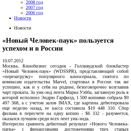
2008 год
2007 год
2006 год
Новости
Новости
«Новый Человек-паук» пользуется
успехом и в России
10.07.2012
Москва, Кинобизнес сегодня - Голливудский блокбастер
«Новый Человек-паук» (WDSSPR), представляющий собой
«перезагрузку» популярного киносериала, снятого по
комиксам издательства Marvel, стартовал в России так же
успешно, как и у себя на родине, безоговорочно возглавив
чарт проката. За уик-энд лента Марка Уэбба, заглавную роль в
которой исполнил Эндрю Гарфилд, 1 500 копиями собрала $9
497 368, а с учетом залов IMAX, где картина дебютировала
еще неделю назад, ее касса составила $10 448 310. Сбор
фильма в пересчете на одну копию - $6 332 - разумеется,
оказался лучшим среди всех лент уик-энда.
Интересно сравнить дебютный результат «Нового Человека-
паука» с финансовыми достижениями трех старых