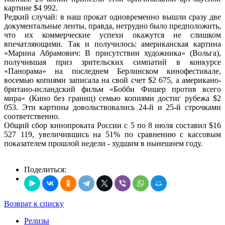
картине $4 992.
Редкий случай: в наш прокат одновременно вышли сразу две
документальные ленты, правда, нетрудно было предположить,
что их коммерческие успехи окажутся не слишком
впечатляющими. Так и получилось: американская картина
«Марина Абрамович: В присутствии художника» (Вольга),
получившая приз зрительских симпатий в конкурсе
«Панорама» на последнем Берлинском кинофестивале,
восемью копиями записала на свой счет $2 675, а американо-
британо-исландский фильм «Бобби Фишер против всего
мира» (Кино без границ) семью копиями достиг рубежа $2
053. Эти картины довольствовались 24-й и 25-й строчками
соответственно.
Общий сбор кинопроката России с 5 по 8 июля составил $16
527 119, увеличившись на 51% по сравнению с кассовым
показателем прошлой недели - худшим в нынешнем году.
Поделиться:
Возврат к списку
Релизы