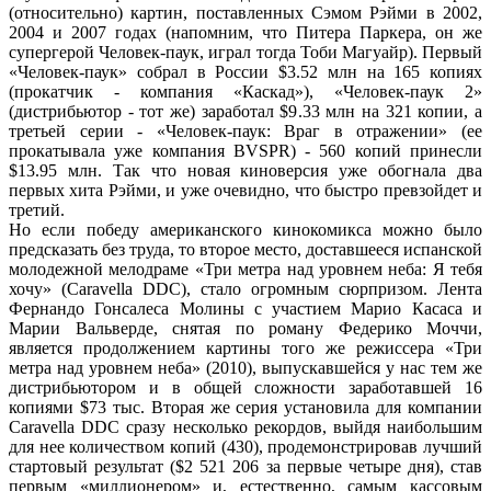
(относительно) картин, поставленных Сэмом Рэйми в 2002,
2004 и 2007 годах (напомним, что Питера Паркера, он же
супергерой Человек-паук, играл тогда Тоби Магуайр). Первый
«Человек-паук» собрал в России $3.52 млн на 165 копиях
(прокатчик - компания «Каскад»), «Человек-паук 2»
(дистрибьютор - тот же) заработал $9.33 млн на 321 копии, а
третьей серии - «Человек-паук: Враг в отражении» (ее
прокатывала уже компания BVSPR) - 560 копий принесли
$13.95 млн. Так что новая киноверсия уже обогнала два
первых хита Рэйми, и уже очевидно, что быстро превзойдет и
третий.
Но если победу американского кинокомикса можно было
предсказать без труда, то второе место, доставшееся испанской
молодежной мелодраме «Три метра над уровнем неба: Я тебя
хочу» (Caravella DDC), стало огромным сюрпризом. Лента
Фернандо Гонсалеса Молины с участием Марио Касаса и
Марии Вальверде, снятая по роману Федерико Моччи,
является продолжением картины того же режиссера «Три
метра над уровнем неба» (2010), выпускавшейся у нас тем же
дистрибьютором и в общей сложности заработавшей 16
копиями $73 тыс. Вторая же серия установила для компании
Caravella DDC сразу несколько рекордов, выйдя наибольшим
для нее количеством копий (430), продемонстрировав лучший
стартовый результат ($2 521 206 за первые четыре дня), став
первым «миллионером» и, естественно, самым кассовым