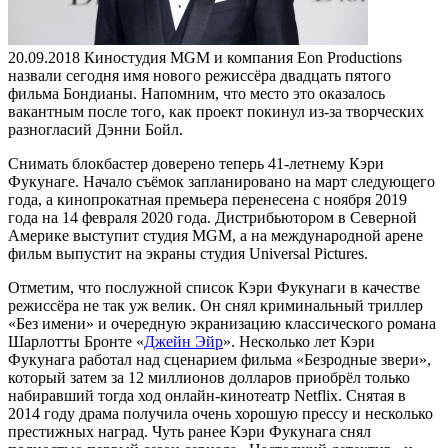
20.09.2018
Киностудия MGM и компания Eon Productions
назвали сегодня имя нового режиссёра двадцать пятого
фильма Бондианы. Напомним, что место это оказалось
вакантным после того, как проект покинул из-за творческих
разногласий Дэнни Бойл.
Снимать блокбастер доверено теперь 41-летнему Кэри
Фукунаге. Начало съёмок запланировано на март следующего
года, а кинопрокатная премьера перенесена с ноября 2019
года на 14 февраля 2020 года. Дистрибьютором в Северной
Америке выступит студия MGM, а на международной арене
фильм выпустит на экраны студия Universal Pictures.
Отметим, что послужной список Кэри Фукунаги в качестве
режиссёра не так уж велик. Он снял криминальный триллер
«Без имени» и очередную экранизацию классического романа
Шарлотты Бронте «
Джейн Эйр
». Несколько лет Кэри
Фукунага работал над сценарием фильма «Безродные звери»,
который затем за 12 миллионов долларов приобрёл только
набиравший тогда ход онлайн-кинотеатр Netflix. Снятая в
2014 году драма получила очень хорошую прессу и несколько
престижных наград. Чуть ранее Кэри Фукунага снял