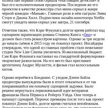
полностью первый сезон сериала «Настоящий детектив» и
был его исполнительным продюсером. Последним же его
проектом в качестве режиссёра стал мини-сериал в жанре
чёрной комедии «Маньяк». Главные роли в нём сыграли Эмма
Стоун и Джона Хилл. Подписчики онлайн-кинотеатра Netflix
смогут увидеть мини-сериал уже завтра, 21 сентября.
Отметим также, что Кэри Фукунага долгое время работал над
сценарием экранизации романа Стивена Кинга «
Оно
» и
должен был стать режиссёром картины. Однако за три недели
до начала съёмок в 2015 году он покинул проект. Инсайдеры
утверждали, что одной из главных проблем стало нежелание
студии New Line Cinema увеличить 30-миллионный бюджет.
Сам Кэри Фукинага настаивал на стандартной формулировке
творческие разногласия. На его место был приглашен
аргентинец Андрес Мускетти, и фильм стал колоссальным
хитом.
Однако вернёмся к Бондиане. С уходом Дэнни Бойла
продюсеры вынуждены были в итоге отказаться и от так
понравившейся им поначалу сценарной задумки. Было
решено вернуться к первоначальной идее ветеранов
франшизы Нила Пёрвиса и Роберта Уэйда. Они теперь и
напишут сценарий. Перенос премьеры после того как проект
покинул Дэнни Бойл, долгое время считался неизбежным.
Дополнительным фактором стало здесь то, что исполнитель