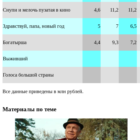
Снупи и мелочь пузатая в кино
4,6
11,2
11,2
Здравствуй, папа, новый год
5
7
6,5
Богатырша
4,4
9,3
7,2
Выживший
Голоса большой страны
Все данные приведены в млн рублей.
Материалы по теме