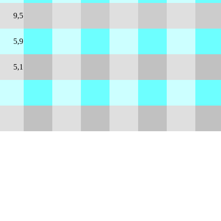
9,5
5,9
5,1