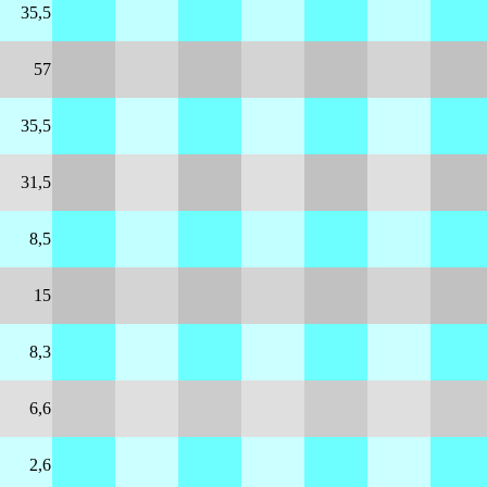
35,5
57
35,5
31,5
8,5
15
8,3
6,6
2,6