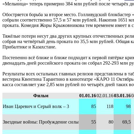
«Мельница» теперь примерно 384 млн рублей после четырёх дней
Обостряется борьба за второе место. Голливудский блокбастер 
собрали соответственно 57,5 и 57 млн рублей. Накопив 1651 м
проката. Комедия Жоры Крыжовникова тем временем имеет в св
Тяжёлые потери несут два других крупных отечественных рели
собрав на четвёртый день проката по 35,5 млн рублей. Общая к
Прибалтике и Казахстане.
Постепенно всё ближе и ближе подходит к первой пятёрке кр
двенадцать дней российского проката он собрал 292-293 млн ру
Результаты всех остальных главных релизов представлены в т
вестерна Квентина Тарантино в кинотеатре «КАРО 11 Октябрь» 
касса составляет уже 2,85 млн рублей по четырёх дней таких во
Фильм
01.01.16
02.01.16
03.01.16
0
Иван Царевич и Серый волк – 3
85
118
98
Звездные войны: Пробуждение силы
55
80
69,5