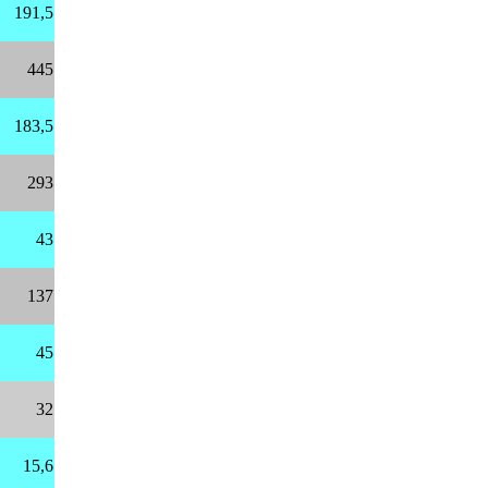
191,5
445
183,5
293
43
137
45
32
15,6