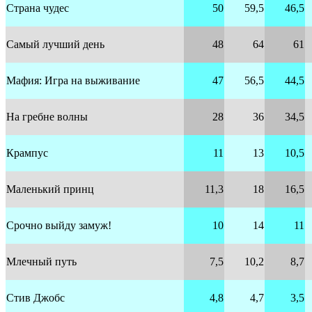
Страна чудес
50
59,5
46,5
Самый лучший день
48
64
61
Мафия: Игра на выживание
47
56,5
44,5
На гребне волны
28
36
34,5
Крампус
11
13
10,5
Маленький принц
11,3
18
16,5
Срочно выйду замуж!
10
14
11
Млечный путь
7,5
10,2
8,7
Стив Джобс
4,8
4,7
3,5