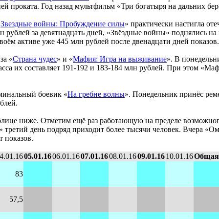
 проката. Год назад мультфильм «Три богатыря на дальних берег
«
Звездные войны: Пробуждение силы
» практически настигла оте
лн рублей за девятнадцать дней, «Звёздные войны» поднялись на
оём активе уже 445 млн рублей после двенадцати дней показов.
за «
Страна чудес
» и «
Мафия: Игра на выживание
». В понедельн
асса их составляет 191-192 и 183-184 млн рублей. При этом «Маф
иминальный боевик «
На гребне волны
». Понедельник принёс реме
блей.
аблице ниже. Отметим ещё раз работающую на пределе возможног
третий день подряд приходит более тысячи человек. Вчера «Оме
т показов.
4.01.16
05.01.16
06.01.16
07.01.16
08.01.16
09.01.16
10.01.16
Общая
83
57,5