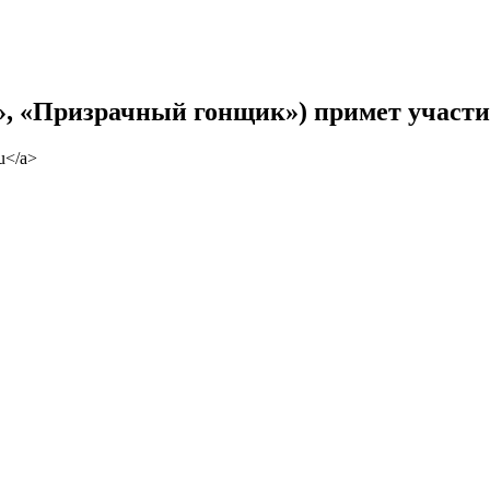
», «Призрачный гонщик») примет участи
u</a>