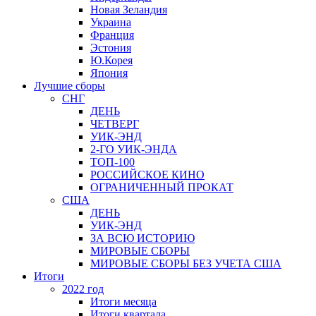
Новая Зеландия
Украина
Франция
Эстония
Ю.Корея
Япония
Лучшие сборы
СНГ
ДЕНЬ
ЧЕТВЕРГ
УИК-ЭНД
2-ГО УИК-ЭНДА
ТОП-100
РОССИЙСКОЕ КИНО
ОГРАНИЧЕННЫЙ ПРОКАТ
США
ДЕНЬ
УИК-ЭНД
ЗА ВСЮ ИСТОРИЮ
МИРОВЫЕ СБОРЫ
МИРОВЫЕ СБОРЫ БЕЗ УЧЕТА США
Итоги
2022 год
Итоги месяца
Итоги квартала