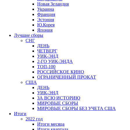
Новая Зеландия
Украина
Франция
Эстония
Ю.Корея
Япония
Лучшие сборы
СНГ
ДЕНЬ
ЧЕТВЕРГ
УИК-ЭНД
2-ГО УИК-ЭНДА
ТОП-100
РОССИЙСКОЕ КИНО
ОГРАНИЧЕННЫЙ ПРОКАТ
США
ДЕНЬ
УИК-ЭНД
ЗА ВСЮ ИСТОРИЮ
МИРОВЫЕ СБОРЫ
МИРОВЫЕ СБОРЫ БЕЗ УЧЕТА США
Итоги
2022 год
Итоги месяца
Итоги квартала