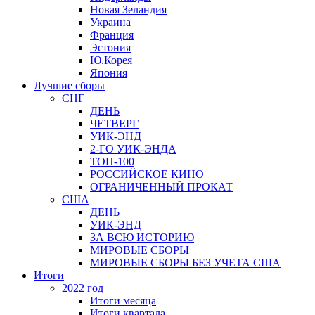
Новая Зеландия
Украина
Франция
Эстония
Ю.Корея
Япония
Лучшие сборы
СНГ
ДЕНЬ
ЧЕТВЕРГ
УИК-ЭНД
2-ГО УИК-ЭНДА
ТОП-100
РОССИЙСКОЕ КИНО
ОГРАНИЧЕННЫЙ ПРОКАТ
США
ДЕНЬ
УИК-ЭНД
ЗА ВСЮ ИСТОРИЮ
МИРОВЫЕ СБОРЫ
МИРОВЫЕ СБОРЫ БЕЗ УЧЕТА США
Итоги
2022 год
Итоги месяца
Итоги квартала