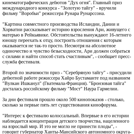
кинематографических дебютов "Дух огня". Главный приз
международного конкурса - "Золотую тайгу" - вручили
фильму "Воробьи" режиссера Рунара Рунарссона.
"Картина совместного производства Исландии, Дании и
Хорватии рассказывает историю взросления Ари, живущего с
матерью в Рейкьявике. Обстоятельства вынуждают 16-летнего
юношу переехать к отцу, построить отношения с которым
оказывается не так-то просто. Несмотря на абсолютное
одиночество и чувство безысходности, Ари должен собраться
с силами и найти способ стать счастливым", - сообщает пресс-
служба фестиваля.
Второй по значимости приз - "Серебряную тайгу" - присудили
дебютной работе режиссера Хайро Бустаманте под названием
"Вулкан Ишканул" (Гватемала-Франция). "Бронзовая тайга"
досталась российскому фильму "Мост" Наура Гармелии.
За дни фестиваля прошло около 500 кинопоказов - столько,
сколько за первые пять лет существования кинофорума.
"Интерес к фестивалю колоссальный. Впервые в его истории
наблюдается концентрация детского творчества, нацеленного
на взрослый мир. И это не могло не принести плоды", -
говорит губернатор Ханты-Мансийского автономного округа-