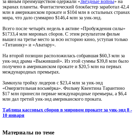
за явным преимуществом одержали «
Звёздные войны
» на
экранах планеты. Фантастический блокбастер заработал 42,4
млн в американском прокате и $104 млн в остальных странах
мира, что дало суммарно $146,4 млн за уик-энд.
Всего после четырёх недель в активе «Пробуждения силы»
$1733,4 млн мировых сборов. С этим результатом фильм
вышел на третье место за всю историю кино, уступая только
«Титанику» и «Аватару».
На второй позиции расположилась собравшая $60,3 млн за
уик-энд драма «Выживший». Из этой суммы $39,8 млн было
получено в американском прокате и $20,5 млн на первых
международных премьерах.
Замкнула тройку лидеров с $23,4 млн за уик-энд
«Омерзительная восьмёрка». Фильму Квентина Тарантино
$17 млн принесли первые международные премьеры, а $6,4
млн дал третий уик-энд американского проката.
Таблица кассовых сборов в мировом прокате за уик-энд 8 -
10 января
Материалы по теме