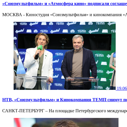
«Союзмультфильм» и «Атмосфера кино» подписали соглашен
МОСКВА - Киностудия «Союзмультфильм» и кинокомпания «Атм
19.06
НТВ, «Союзмультфильм» и Кинокомпания ТЕМП снимут по
САНКТ-ПЕТЕРБУРГ – На площадке Петербургского международ