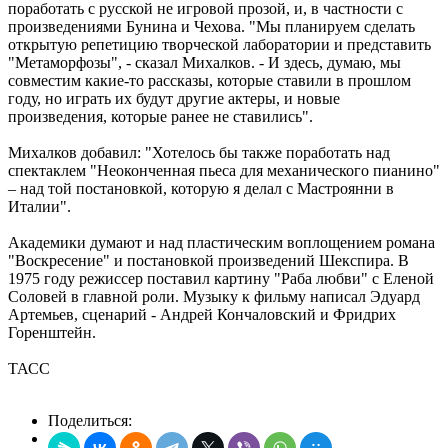
поработать с русской не игровой прозой, и, в частности с
произведениями Бунина и Чехова. "Мы планируем сделать
открытую репетицию творческой лаборатории и представить
"Метаморфозы", - сказал Михалков. - И здесь, думаю, мы
совместим какие-то рассказы, которые ставили в прошлом
году, но играть их будут другие актеры, и новые
произведения, которые ранее не ставились".
Михалков добавил: "Хотелось бы также поработать над
спектаклем "Неоконченная пьеса для механического пианино"
– над той постановкой, которую я делал с Мастроянни в
Италии".
Академики думают и над пластическим воплощением романа
"Воскресение" и постановкой произведений Шекспира. В
1975 году режиссер поставил картину "Раба любви" с Еленой
Соловей в главной роли. Музыку к фильму написал Эдуард
Артемьев, сценарий - Андрей Кончаловский и Фридрих
Горенштейн.
ТАСС
Поделиться: