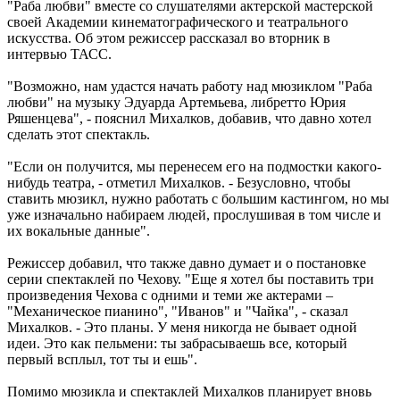
"Раба любви" вместе со слушателями актерской мастерской
своей Академии кинематографического и театрального
искусства. Об этом режиссер рассказал во вторник в
интервью ТАСС.
"Возможно, нам удастся начать работу над мюзиклом "Раба
любви" на музыку Эдуарда Артемьева, либретто Юрия
Ряшенцева", - пояснил Михалков, добавив, что давно хотел
сделать этот спектакль.
"Если он получится, мы перенесем его на подмостки какого-
нибудь театра, - отметил Михалков. - Безусловно, чтобы
ставить мюзикл, нужно работать с большим кастингом, но мы
уже изначально набираем людей, прослушивая в том числе и
их вокальные данные".
Режиссер добавил, что также давно думает и о постановке
серии спектаклей по Чехову. "Еще я хотел бы поставить три
произведения Чехова с одними и теми же актерами –
"Механическое пианино", "Иванов" и "Чайка", - сказал
Михалков. - Это планы. У меня никогда не бывает одной
идеи. Это как пельмени: ты забрасываешь все, который
первый всплыл, тот ты и ешь".
Помимо мюзикла и спектаклей Михалков планирует вновь