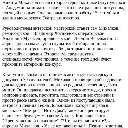
Никита Михалков начал отбор актеров, которые будут учиться
в Академии кинематографического и театрального искусства,
носящей его имя. Она впервые начнет работу 15 сентября в
здании московского Театра киноактера.
Руководителем актерской мастерской станет сам Михалков,
режиссерской - Владимир Хотиненко, операторской -
Анатолий Мукасей, продюсерской - Леонид Верещагин. С
апреля до начала августа слушателей отбирали по их
портфолио и отрывкам из работ, которые они присылали
через сайт академии. Второй тур среди других
специальностей уже прошел, в течение трех дней будет
проходить актерский конкурс.
К вступительным испытаниям в актерскую мастерскую
допущено 39 слушателей. Михалков проводил собеседование
для каждого из поступающих, в среднем, в течение десяти
минут. Он предлагал исполнить актерские этюды, просил
импровизировать, прочитать подготовленные отрывки и
просто рассказать о жизни. Одной из поступающих была
актриса и певица Теона Дольникова, которая играла в
мюзиклах "Метро", "Нотр Дам", также она репетирует
Сонечку в будущем мюзикле Андрея Кончаловского
"Преступление и наказание". "Что вы от нас хотите?, -
спросил Михалков. - У вас же такой опыт!" Певица ответила,