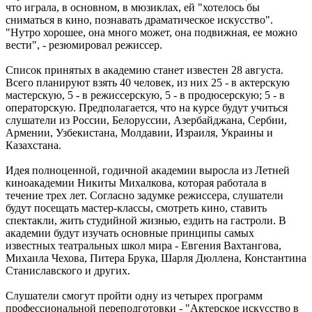
что играла, в основном, в мюзиклах, ей "хотелось бы
сниматься в кино, познавать драматическое искусство".
"Нутро хорошее, она много может, она подвижная, ее можно
вести", - резюмировал режиссер.
Список принятых в академию станет известен 28 августа.
Всего планируют взять 40 человек, из них 25 - в актерскую
мастерскую, 5 - в режиссерскую, 5 - в продюсерскую; 5 - в
операторскую. Предполагается, что на курсе будут учиться
слушатели из России, Белоруссии, Азербайджана, Сербии,
Армении, Узбекистана, Молдавии, Израиля, Украины и
Казахстана.
Идея полноценной, годичной академии выросла из Летней
киноакадемии Никиты Михалкова, которая работала в
течение трех лет. Согласно задумке режиссера, слушатели
будут посещать мастер-классы, смотреть кино, ставить
спектакли, жить студийной жизнью, ездить на гастроли. В
академии будут изучать основные принципы самых
известных театральных школ мира - Евгения Вахтангова,
Михаила Чехова, Питера Брука, Шарля Дюллена, Константина
Станиславского и других.
Слушатели смогут пройти одну из четырех программ
профессиональной переподготовки - "Актерское искусство в