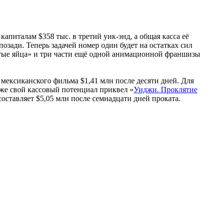
питалам $358 тыс. в третий уик-энд, а общая касса её
озади. Теперь задачей номер один будет на остатках сил
рутые яйца» и три части ещё одной анимационной франшизы
о мексиканского фильма $1,41 млн после десяти дней. Для
уже свой кассовый потенциал приквел «
Уиджи. Проклятие
оставляет $5,05 млн после семнадцати дней проката.