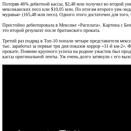
Потеряв 46% дебютной кассы, $2,48 млн получил во второй уи
мексиканских песо или $10,05 млн. По итогам второго уик-энд
муравья» (165,48 млн песо). Одного этого достаточно для того
Пристойно дебютировала в Мексике «Расплата». Картина с Бен
это второй результат после британского проката.
Третий раз подряд в Топ-10 попали четыре представителя мекс
тыс. заработал за первые три дня показов хоррор «31-й км-2».
прокате. Помимо крупного успеха на родине ужастик был прод
кассы оригинальной ленты. Уж очень долго затянули с его вых