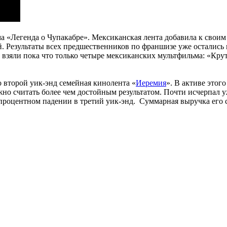
«Легенда о Чупакабре». Мексиканская лента добавила к своим ка
й. Результаты всех предшественников по франшизе уже остались п
го взяли пока что только четыре мексиканских мультфильма: «К
 второй уик-энд семейная кинолента «
Иеремия
». В активе этог
жно считать более чем достойным результатом. Почти исчерпал 
7-процентном падении в третий уик-энд. Суммарная выручка его с