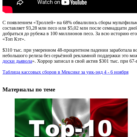
C появлением «Троллей» на 68% обвалились сборы мультфильма 
составляет 93,28 млн песо или $5,02 млн после семнадцати дне
добраться до рубежа в 100 миллионов песо. За всю историю е
«Топ Кэт».
$310 тыс. при умеренном 48-процентном падении заработала во
небольшого релиза без серьёзной рекламной поддержки это мо
доски дьявола
». Хоррор записал в свой актив $301 тыс. при 6
Таблица кассовых сборов в Мексике за уик-энд 4 - 6 ноября
Материалы по теме