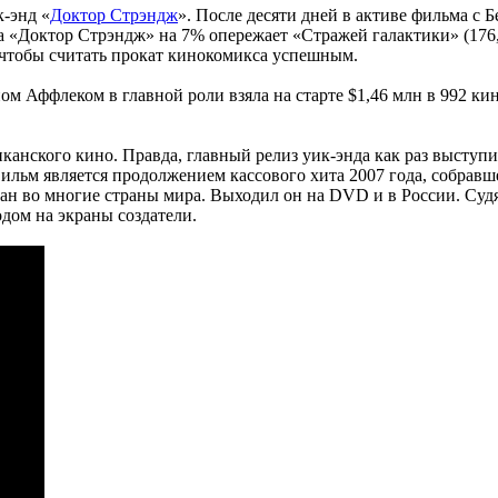
к-энд «
Доктор Стрэндж
». После десяти дней в активе фильма с 
а «Доктор Стрэндж» на 7% опережает «Стражей галактики» (176,
, чтобы считать прокат кинокомикса успешным.
ом Аффлеком в главной роли взяла на старте $1,46 млн в 992 к
иканского кино. Правда, главный релиз уик-энда как раз выступ
 Фильм является продолжением кассового хита 2007 года, собрав
ан во многие страны мира. Выходил он на DVD и в России. Судя
одом на экраны создатели.