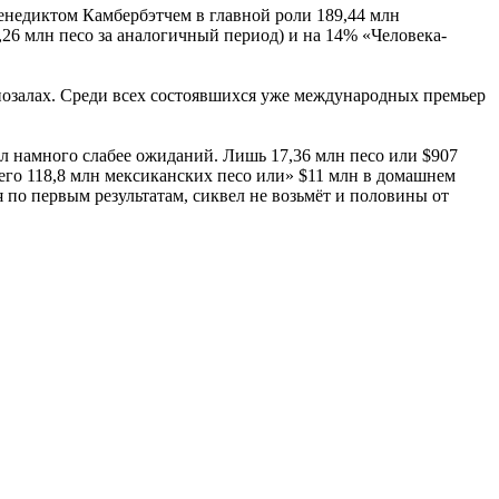
Бенедиктом Камбербэтчем в главной роли 189,44 млн
26 млн песо за аналогичный период) и на 14% «Человека-
инозалах. Среди всех состоявшихся уже международных премьер
ил намного слабее ожиданий. Лишь 17,36 млн песо или $907
шего 118,8 млн мексиканских песо или» $11 млн в домашнем
 по первым результатам, сиквел не возьмёт и половины от