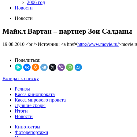
2006 год
Новости
Новости
Майкл Вартан – партнер Зои Салданы
19.08.2010
<br />Источник: <a href=
http://www.movie.ru/
>movie.r
Поделиться:
Возврат к списку
Релизы
Касса кинопроката
Касса мирового проката
Лучшие сборы
Итоги
Новости
Кинотеатры
Фоторепортажи