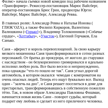
Филмс» начала съемки новой комедии под рабочим названием
«Трансформер». Режиссер-постановщик Марюс Вайсберг,
оператор-постановщик Брюс Грин, продюсеры Юргис
Вайсберг, Марюс Вайсберг, Александр Ревва.
В главных ролях: Александр Ревва и Наталья Ионова (
ГЛЮК’OZA), а также Филипп Киркоров, Валентина
Валюшкина («
Горько!
»), Владимир Толоконников («Собачье
сердце», «
Хоттабыч
», «
Участок
»), Евгений Герчаков, Ела
Санько.
Саня – аферист и король перевоплощений. За свою карьеру
мелкого мошенника Саня трансформировался в сотни разных
персонажей. От братка до прокурора, от жиголо до старушки
с наследством - он безукоризненно гримировался и идеально
исполнял любую роль. Все было весело и непринужденно,
пока однажды “что-то пошло не так”. Саня угнал дорогой
автомобиль, в котором оказался чемодан с компроматом на
очень опасных людей. Теперь его ищут буквально все. Выход
один - "залечь на дно", и Саня решает поселиться в доме для
престарелых, трансформировавшись в собственную пожилую
тётю. Так, в новом образе Александры Павловны Фишман,
начинается новая жизнь Сани - поворот судьбы, который
подарит ему любовь и сделает из него приличного человека.