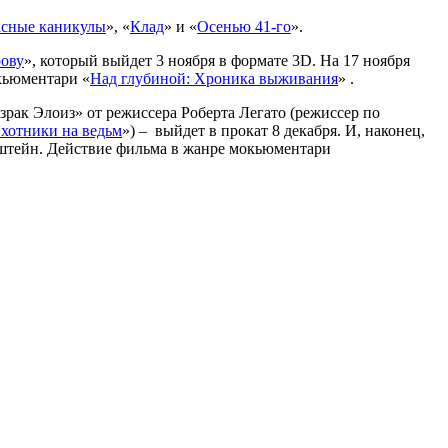
сные каникулы
», «
Клад
» и «
Осенью 41-го
».
рову
», который выйдет 3 ноября в формате 3D. На 17 ноября
кьюментари «
Над глубиной: Хроника выживания
» .
зрак Элоиз» от режиссера Роберта Легато (режиссер по
хотники на ведьм
») – выйдет в прокат 8 декабря. И, наконец,
нштейн. Действие фильма в жанре мокьюментари