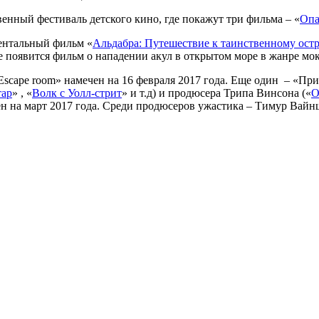
венный фестиваль детского кино, где покажут три фильма – «
Опа
ентальный фильм «
Альдабра: Путешествие к таинственному ост
е появится фильм о нападении акул в открытом море в жанре мо
Escape room» намечен на 16 февраля 2017 года. Еще один – «При
тар
» , «
Волк с Уолл-стрит
» и т.д) и продюсера Трипа Винсона («
О
ен на март 2017 года. Среди продюсеров ужастика – Тимур Вай