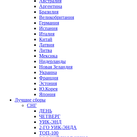
Австралия
Аргентина
Бразилия
Великобритания
Германия
Испания
Италия
Китай
Латвия
Литва
Мексика
Нидерланды
Новая Зеландия
Украина
Франция
Эстония
Ю.Корея
Япония
Лучшие сборы
СНГ
ДЕНЬ
ЧЕТВЕРГ
УИК-ЭНД
2-ГО УИК-ЭНДА
ТОП-100