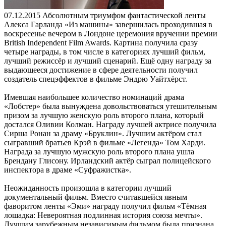
07.12.2015
Абсолютным триумфом фантастической ленты
Алекса Гарланда «Из машины» завершилась проходившая в
воскресенье вечером в Лондоне церемония вручении премии
British Independent Film Awards. Картина получила сразу
четыре награды, в том числе в категориях лучший фильм,
лучший режиссёр и лучший сценарий. Ещё одну награду за
выдающееся достижение в сфере деятельности получил
создатель спецэффектов в фильме Эндрю Уайтхёрст.
Имевшая наибольшее количество номинаций драма
«Лобстер» была вынуждена довольствоваться утешительным
призом за лучшую женскую роль второго плана, который
достался Оливии Колман. Награду лучшей актрисе получила
Сирша Ронан за драму «Бруклин». Лучшим актёром стал
сыгравший братьев Крэй в фильме «Легенда» Том Харди.
Награда за лучшую мужскую роль второго плана ушла
Брендану Глисону. Ирландский актёр сыграл полицейского
инспектора в драме «Суфражистка».
Неожиданность произошла в категории лучший
документальный фильм. Вместо считавшейся явным
фаворитом ленты «Эми» награду получил фильм «Тёмная
лошадка: Невероятная подлинная история союза мечты».
Лучшим зарубежным независимым фильмом была признана