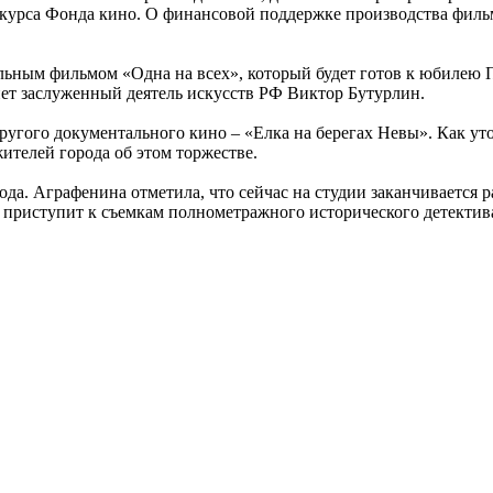
курса Фонда кино. О финансовой поддержке производства филь
ьным фильмом «Одна на всех», который будет готов к юбилею П
нет заслуженный деятель искусств РФ Виктор Бутурлин.
ругого документального кино – «Елка на берегах Невы». Как у
ителей города об этом торжестве.
ода. Аграфенина отметила, что сейчас на студии заканчивается
ия приступит к съемкам полнометражного исторического детект