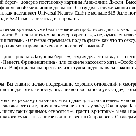
урный берег», доверив постановку картины Анджелине Джоли. Вм
на фильме до 40 миллионов долларов. Сразу два заслуживающих 
н, как настаивает Universal Pictures. Ещё не меньше $15 было 
д и $321 тыс. за десять дней проката.
 отзывы критиков уже были серьёзной проблемой для фильма. Н
ы могли бы поставить их на постер картины», - недоумевает изв
ляпами. «Universal стремилась подать фильм как что-то сексуал
 ролик монтировались ею лично или её командой.
ов долларов на «Лазурном береге», студия делает ставку на то, ч
ре «Невеста Франкенштейна» или сиквеле кассового хита «Особо
е». В официальном пресс-релизе студия подчёркивала важность 
ры. Вы ставите целью поддержание хороших отношений и смотрит
илетие для этих киностудий, а не вопрос одного уик-энда», - от
асходы на рекламу сильно взлетели даже для относительно мало
считают, что ситуация меняется не в пользу звёзд Голливуда. 
К числу таких фильмов относятся «Страсти Христовы» Мэла Гиб
икакого смысла», - считает один известный продюсер. С каждым