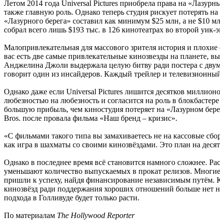
Летом 2014 года Universal Pictures приобрела права на «Лаз
также главную роль. Однако теперь студия рискует потерять 
«Лазурного берега» составил как минимум $25 млн, а не $10 мл
собрал всего лишь $193 тыс. в 126 кинотеатрах во второй уик-эн
Малопривлекательная для массового зрителя история и плохие
вас есть две самые привлекательные кинозвезды на планете, в
Анджелина Джоли выдержала целую битву ради постера с двумя ш
говорит один из инсайдеров. Каждый трейлер и телевизионный
Однако даже если Universal Pictures лишится десятков миллион
любезностью на любезность и согласится на роль в блокбасте
большую прибыль, чем киностудия потеряет на «Лазурном берег
Bros. после провала фильма «Наш бренд – кризис».
«С фильмами такого типа вы замахиваетесь не на кассовые сбо
как игра в шахматы со своими кинозвёздами. Это план на десят
Однако в последнее время всё становится намного сложнее. Р
уменьшают количество выпускаемых в прокат релизов. Многие 
пришли к успеху, найдя финансирование независимым путём. 
кинозвёзд ради поддержания хороших отношений больше нет н
подхода в Голливуде будет только расти.
По материалам
The Hollywood Reporter