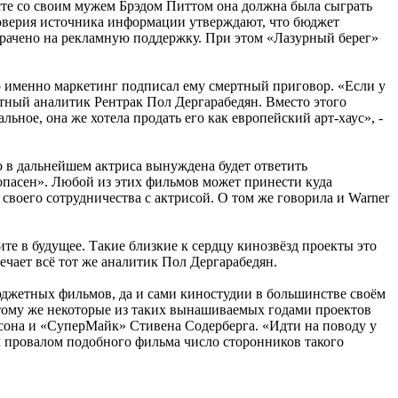
есте со своим мужем Брэдом Питтом она должна была сыграть
доверия источника информации утверждают, что бюджет
потрачено на рекламную поддержку. При этом «Лазурный берег»
о именно маркетинг подписал ему смертный приговор. «Если у
естный аналитик Рентрак Пол Дергарабедян. Вместо этого
ьное, она же хотела продать его как европейский арт-хаус», -
то в дальнейшем актриса вынуждена будет ответить
 опасен». Любой из этих фильмов может принести куда
своего сотрудничества с актрисой. О том же говорила и Warner
е в будущее. Такие близкие к сердцу кинозвёзд проекты это
мечает всё тот же аналитик Пол Дергарабедян.
бюджетных фильмов, да и сами киностудии в большинстве своём
К тому же некоторые из таких вынашиваемых годами проектов
сона и «СуперМайк» Стивена Содерберга. «Идти на поводу у
 провалом подобного фильма число сторонников такого