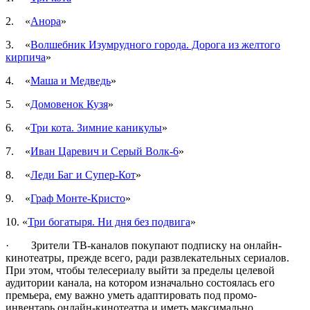
2. «
Анора
»
3. «
Волшебник Изумрудного города. Дорога из желтого
кирпича
»
4. «
Маша и Медведь
»
5. «
Домовенок Кузя
»
6. «
Три кота. Зимние каникулы
»
7. «
Иван Царевич и Серый Волк-6
»
8. «
Леди Баг и Супер-Кот
»
9. «
Граф Монте-Кристо
»
10. «
Три богатыря. Ни дня без подвига
»
· Зрители ТВ-каналов покупают подписку на онлайн-
кинотеатры, прежде всего, ради развлекательных сериалов.
При этом, чтобы телесериалу выйти за пределы целевой
аудитории канала, на котором изначально состоялась его
премьера, ему важно уметь адаптировать под промо-
инвентарь онлайн-кинотеатра и иметь максимально