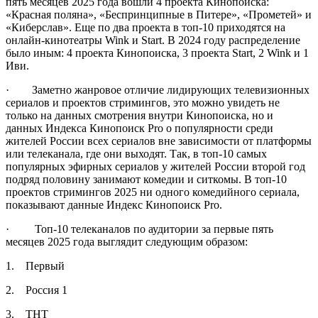
пять месяцев 2025 года вошли 4 проекта Кинопоиска:
«Красная поляна», «Беспринципные в Питере», «Прометей» и
«Киберслав». Еще по два проекта в топ-10 приходятся на
онлайн-кинотеатры Wink и Start. В 2024 году распределение
было иным: 4 проекта Кинопоиска, 3 проекта Start, 2 Wink и 1
Иви.
· Заметно жанровое отличие лидирующих телевизионных
сериалов и проектов стримингов, это можно увидеть не
только на данных смотрения внутри Кинопоиска, но и
данных Индекса Кинопоиск Pro о популярности среди
жителей России всех сериалов вне зависимости от платформы
или телеканала, где они выходят. Так, в топ-10 самых
популярных эфирных сериалов у жителей России второй год
подряд половину занимают комедии и ситкомы. В топ-10
проектов стримингов 2025 ни одного комедийного сериала,
показывают данные Индекс Кинопоиск Pro.
· Топ-10 телеканалов по аудитории за первые пять
месяцев 2025 года выглядит следующим образом:
1. Первый
2. Россия 1
3. ТНТ