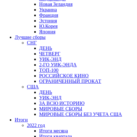
Новая Зеландия
Украина
Франция
Эстония
Ю.Корея
Япония
Лучшие сборы
СНГ
ДЕНЬ
ЧЕТВЕРГ
УИК-ЭНД
2-ГО УИК-ЭНДА
ТОП-100
РОССИЙСКОЕ КИНО
ОГРАНИЧЕННЫЙ ПРОКАТ
США
ДЕНЬ
УИК-ЭНД
ЗА ВСЮ ИСТОРИЮ
МИРОВЫЕ СБОРЫ
МИРОВЫЕ СБОРЫ БЕЗ УЧЕТА США
Итоги
2022 год
Итоги месяца
Итоги квартала