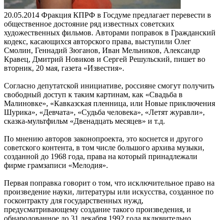
20.05.2014
Фракция КПРФ в Госдуме предлагает перевести в
общественное достояние ряд известных советских
художественных фильмов. Авторами поправок в Гражданский
кодекс, касающихся авторского права, выступили Олег
Смолин, Геннадий Зюганов, Иван Мельников, Александр
Кравец, Дмитрий Новиков и Сергей Решульский, пишет во
вторник, 20 мая, газета «Известия».
Согласно депутатской инициативе, россияне смогут получить
свободный доступ к таким картинам, как «Свадьба в
Малиновке», «Кавказская пленница, или Новые приключения
Шурика», «Девчата», «Судьба человека», «Летят журавли»,
сказка-мультфильм «Двенадцать месяцев» и т.д.
По мнению авторов законопроекта, это коснется и другого
советского контента, в том числе большого архива музыки,
созданной до 1968 года, права на который принадлежали
фирме грамзаписи «Мелодия».
Первая поправка говорит о том, что исключительное право на
произведение науки, литературы или искусства, созданное по
госконтракту для государственных нужд,
предусматривающему создание такого произведения, и
обнародованное до 31 декабря 1992 года включительно,