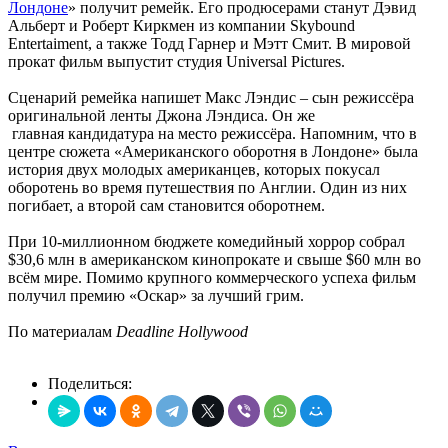
Лондоне
» получит ремейк. Его продюсерами станут Дэвид
Альберт и Роберт Киркмен из компании Skybound
Entertaiment, а также Тодд Гарнер и Мэтт Смит. В мировой
прокат фильм выпустит студия Universal Pictures.
Сценарий ремейка напишет Макс Лэндис – сын режиссёра
оригинальной ленты Джона Лэндиса. Он же
главная кандидатура на место режиссёра. Напомним, что в
центре сюжета «Американского оборотня в Лондоне» была
история двух молодых американцев, которых покусал
оборотень во время путешествия по Англии. Один из них
погибает, а второй сам становится оборотнем.
При 10-миллионном бюджете комедийный хоррор собрал
$30,6 млн в американском кинопрокате и свыше $60 млн во
всём мире. Помимо крупного коммерческого успеха фильм
получил премию «Оскар» за лучший грим.
По материалам
Deadline Hollywood
Поделиться: