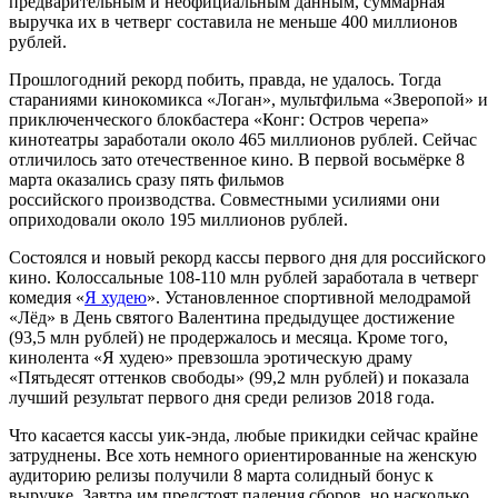
предварительным и неофициальным данным, суммарная
выручка их в четверг составила не меньше 400 миллионов
рублей.
Прошлогодний рекорд побить, правда, не удалось. Тогда
стараниями кинокомикса «Логан», мультфильма «Зверопой» и
приключенческого блокбастера «Конг: Остров черепа»
кинотеатры заработали около 465 миллионов рублей. Сейчас
отличилось зато отечественное кино. В первой восьмёрке 8
марта оказались сразу пять фильмов
российского производства. Совместными усилиями они
оприходовали около 195 миллионов рублей.
Состоялся и новый рекорд кассы первого дня для российского
кино. Колоссальные 108-110 млн рублей заработала в четверг
комедия «
Я худею
». Установленное спортивной мелодрамой
«Лёд» в День святого Валентина предыдущее достижение
(93,5 млн рублей) не продержалось и месяца. Кроме того,
кинолента «Я худею» превзошла эротическую драму
«Пятьдесят оттенков свободы» (99,2 млн рублей) и показала
лучший результат первого дня среди релизов 2018 года.
Что касается кассы уик-энда, любые прикидки сейчас крайне
затруднены. Все хоть немного ориентированные на женскую
аудиторию релизы получили 8 марта солидный бонус к
выручке. Завтра им предстоят падения сборов, но насколько