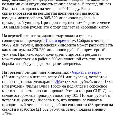
большими они будут, сказать сейчас сложно. В последний раз
8 марта приходилось на четверг в 2012 году. Если
ориентироваться на результаты шестилетней давности,
комедия может собрать 305-320 миллионов рублей в
премьерный уик-энд. При производственном бюджете менее
100 миллионов рублей это с ходу сделает её кассовым хитом.
На верхней планке ожиданий стартовала и главная
голливудская премьера «
Излом времени
». Собрав в четверг
90-92 млн рублей, диснеевская кинолента может рассчитывать
как минимум на 270-280 миллионов рублей в премьерный
уик-энд. При некоторой доле удачи стартовый результат
может оказаться и в районе 300-миллионной отметки, так что
борьба за победу ещё до конца не завершена.
На третьей позиции идёт кинокомикс «
Чёрная пантера
»
(55 млн рублей в четверг, всего 861 млн рублей), четвёртой
стала спортивная мелодрама «
Лёд
» (38 млн рублей, всего 1334
млн рублей). Фильм Олега Трофима поднялся на сороковое
место за всю историю кинопроката России и стран СНГ. Даже
самые осторожные прикидки дают ему 105-110 млн рублей в
четвёртый уик-энд. Любопытно, что лучший результат в
праздничный четверг по средней посещаемости (83 зрителя на
сеанс) и наработке (21 502 рубля на сеанс) показал именно
«Лёд»