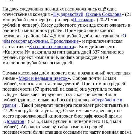
На двух следующих позициях расположились ещё одна
отечественная комедия «
Ну, здравствуй, Оксана Соколова
» (21
млн рублей в четверг) и триллер «
Пассажир
» (20-21 млн
рублей в четверг). Кассу дебютного уик-энда стоит ожидать в
районе 65 миллионов рублей. Примерно одинакового
результат в районе 14-14,5 млн рублей добились триквел «
О
чём говорят мужчины. Продолжение
» и приключенческая
фантастика «
За гранью реальности
». Комедийная лента
«Квартета И» накопила за пятнадцать дней 337 миллионов
рублей, проект компании Kinodanz оприходовал 89
миллионов рублей за восемь дней.
Самым кассовым днём проката стал праздничный четверг для
аниме «
Мэри и ведьмин цветок
». Собрав почти 12 млн
рублей, японская лента стала девятой. При этом по средней
посещаемости (67 зрителей на сеанс) она уступила только
«Льду». Замыкает первую десятку с кассой около 9 млн
рублей (данные только по России) триллер «
Ограбление в
ураган
». Такой результат четверга позволяет рассчитывать на
27-29 млн рублей за уик-энд. Отметим также двенадцатое
место продолжающей кинопрокат биографической драмы
«
Довлатов
» (5,7-5,8 млн рублей в четверг всего 110,4 млн
рублей). Абсолютными аутсайдерами по средней
посещаемости были ставшие соседями по чарту военная драма