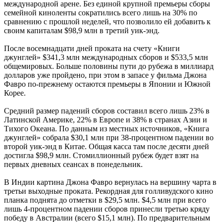
международной арене. Без единой крупной премьеры сборы
семейной киноленты сократились всего лишь на 30% по
сравнению с прошлой неделей, что позволило ей добавить к
своим капиталам $98,9 млн в третий уик-энд.
После восемнадцати дней проката на счету «Книги
джунглей» $341,3 млн международных сборов и $533,5 млн
общемировых. Больше половины пути до рубежа в миллиард
долларов уже пройдено, при этом в запасе у фильма Джона
Фавро по-прежнему остаются премьеры в Японии и Южной
Корее.
Средний размер падений сборов составил всего лишь 23% в
Латинской Америке, 22% в Европе и 38% в странах Азии и
Тихого Океана. По данным из местных источников, «Книга
джунглей» собрала $30,1 млн при 38-процентном падении во
второй уик-энд в Китае. Общая касса там после десяти дней
достигла $98,9 млн. Стомиллионный рубеж будет взят на
первых дневных сеансах в понедельник.
В Индии картина Джона Фавро вернулась на вершину чарта в
третьи выходные проката. Рекордная для голливудского кино
планка поднята до отметки в $29,5 млн. $4,5 млн при всего
лишь 4-процентном падении сборов принесли третью кряду
победу в Австралии (всего $15,1 млн). По предварительным