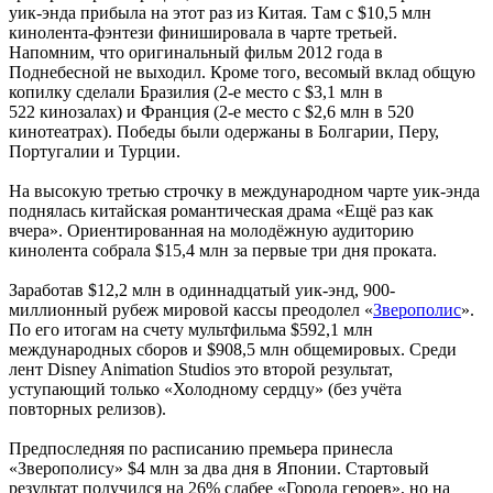
уик-энда прибыла на этот раз из Китая. Там с $10,5 млн
кинолента-фэнтези финишировала в чарте третьей.
Напомним, что оригинальный фильм 2012 года в
Поднебесной не выходил. Кроме того, весомый вклад общую
копилку сделали Бразилия (2-е место с $3,1 млн в
522 кинозалах) и Франция (2-е место с $2,6 млн в 520
кинотеатрах). Победы были одержаны в Болгарии, Перу,
Португалии и Турции.
На высокую третью строчку в международном чарте уик-энда
поднялась китайская романтическая драма «Ещё раз как
вчера». Ориентированная на молодёжную аудиторию
кинолента собрала $15,4 млн за первые три дня проката.
Заработав $12,2 млн в одиннадцатый уик-энд, 900-
миллионный рубеж мировой кассы преодолел «
Зверополис
».
По его итогам на счету мультфильма $592,1 млн
международных сборов и $908,5 млн общемировых. Среди
лент Disney Animation Studios это второй результат,
уступающий только «Холодному сердцу» (без учёта
повторных релизов).
Предпоследняя по расписанию премьера принесла
«Зверополису» $4 млн за два дня в Японии. Стартовый
результат получился на 26% слабее «Города героев», но на