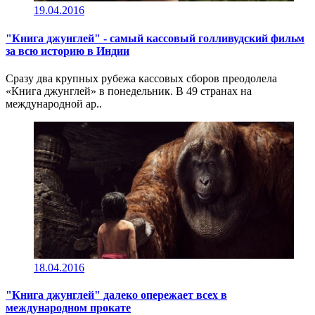
19.04.2016
"Книга джунглей" - самый кассовый голливудский фильм
за всю историю в Индии
Сразу два крупных рубежа кассовых сборов преодолела
«Книга джунглей» в понедельник. В 49 странах на
международной ар..
18.04.2016
"Книга джунглей" далеко опережает всех в
международном прокате