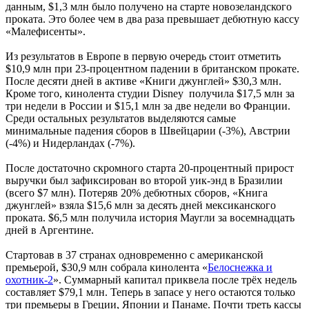
данным, $1,3 млн было получено на старте новозеландского
проката. Это более чем в два раза превышает дебютную кассу
«Малефисенты».
Из результатов в Европе в первую очередь стоит отметить
$10,9 млн при 23-процентном падении в британском прокате.
После десяти дней в активе «Книги джунглей» $30,3 млн.
Кроме того, кинолента студии Disney получила $17,5 млн за
три недели в России и $15,1 млн за две недели во Франции.
Среди остальных результатов выделяются самые
минимальные падения сборов в Швейцарии (-3%), Австрии
(-4%) и Нидерландах (-7%).
После достаточно скромного старта 20-процентный прирост
выручки был зафиксирован во второй уик-энд в Бразилии
(всего $7 млн). Потеряв 20% дебютных сборов, «Книга
джунглей» взяла $15,6 млн за десять дней мексиканского
проката. $6,5 млн получила история Маугли за восемнадцать
дней в Аргентине.
Стартовав в 37 странах одновременно с американской
премьерой, $30,9 млн собрала кинолента «
Белоснежка и
охотник-2
». Суммарный капитал приквела после трёх недель
составляет $79,1 млн. Теперь в запасе у него остаются только
три премьеры в Греции, Японии и Панаме. Почти треть кассы