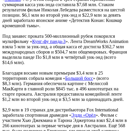
суммарная касса уик-энда составила $7,68 млн. Стаким
результатом фильм Николая Лебедева разместился на шестой
позиции. $6,1 млн во второй уик-энд и $22,9 млн за девять
дней заработало японское аниме «Детектив Конан: Кошмар
кромешной тьмы».
Под занавес проката 500-миллионный рубеж покорился
мультфильму «
Кунг-фу панда-3
». Лента DreamWorks Animation
взяла 5 млн за уик-энд, а общая касса её достигла $362,7 млн
международных сборов и $504,7 млн общемировых. Франция
выделила панде По $1,8 млн в четвёртый уик-энд (всего
$14,6 млн).
Благодаря восьми новым премьерам $3,4 млн в 25
территориях собрала комедия «
Большой босс
» (всего
$8,3 млн). Германия обеспечила картине с Мелиссой
МакКарти в главной роли $845 тыс. в 496 кинотеатрах на
старте проката. Австралия предоставила комедийной ленте
$1,2 млн во второй уик-энд и $3,5 млн за одиннадцать дней.
$2,9 млн в 19 странах для дистрибьютора Fox International
заработала спортивная драмедия «
Эдди «Орёл
». Фильм с
участием Хью Джекмана и Тарона Эджертона взял $2,4 млн в
266 кинотеатрах за первые четыре дня в Австралии. Ещё 568
тыс. было получено в Британии, где прокат этой картины