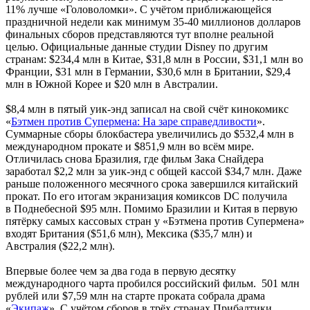
11% лучше «Головоломки». С учётом приближающейся
праздничной недели как минимум 35-40 миллионов долларов
финальных сборов представляются тут вполне реальной
целью. Официальные данные студии Disney по другим
странам: $234,4 млн в Китае, $31,8 млн в России, $31,1 млн во
Франции, $31 млн в Германии, $30,6 млн в Британии, $29,4
млн в Южной Корее и $20 млн в Австралии.
$8,4 млн в пятый уик-энд записал на свой счёт кинокомикс
«
Бэтмен против Супермена: На заре справедливости
».
Суммарные сборы блокбастера увеличились до $532,4 млн в
международном прокате и $851,9 млн во всём мире.
Отличилась снова Бразилия, где фильм Зака Снайдера
заработал $2,2 млн за уик-энд с общей кассой $34,7 млн. Даже
раньше положенного месячного срока завершился китайский
прокат. По его итогам экранизация комиксов DC получила
в Поднебесной $95 млн. Помимо Бразилии и Китая в первую
пятёрку самых кассовых стран у «Бэтмена против Супермена»
входят Британия ($51,6 млн), Мексика ($35,7 млн) и
Австралия ($22,2 млн).
Впервые более чем за два года в первую десятку
международного чарта пробился российский фильм. 501 млн
рублей или $7,59 млн на старте проката собрала драма
«
Экипаж
». С учётом сборов в трёх странах Прибалтики