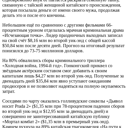
связанную с тайской женщиной китайского происхождения,
которая посылала деньги от имени своего мужа, продолжая
делать это и после его кончины.
Небольшим ещё по сравнению с другими фильмами 66-
процентным уроном отделалась мрачная криминальная драма
«Исчезающая точка». Лидер праздничных выходных записал
на свой счёт $8,16 млн во второй уик-энд с общей кассой
$50,84 млн после десяти дней. Прогноз на итоговый результат
понизился до 73-75 миллионов долларов.
На 80% обвалились сборы криминального триллера
«Холодная война, 1994-й год». Гонконгский приквел со
звёздным актёрским составом смог добавить к своим
капиталам лишь $4,27 млн во второй уик-энд. Полученные за
двенадцать дней $35,84 млн явно уступают ожиданиям
продюсеров и не позволяют надеяться на полную окупаемость
затрат.
Соседями по чарту оказались голливудские сиквелы «Дьявол
носит Prada 2» ($1,35 млн при 78-процентном падении сборов
во второй уик-энд и $12,95 млн за двенадцать дней) и
совершенно не заинтересовавший китайскую публику
«Мортал комбат 2» ($1,35 млн в премьерный уик-энд).
Камнем рухнула на 89% китайская трагикомедия «На пути к