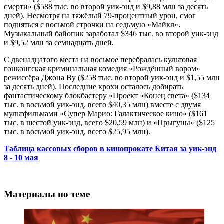
смерти» ($588 тыс. во второй уик-энд и $9,88 млн за десять
дней). Несмотря на тяжёлый 79-процентный урон, смог
подняться с восьмой строчки на седьмую «Майкл».
Музыкальный байопик заработал $346 тыс. во второй уик-энд
и $9,52 млн за семнадцать дней.
С двенадцатого места на восьмое перебралась культовая
гонконгская криминальная комедия «Рождённый вором»
режиссёра Джона Ву ($258 тыс. во второй уик-энд и $1,55 млн
за десять дней). Последние крохи осталось добирать
фантастическому блокбастеру «Проект «Конец света» ($134
тыс. в восьмой уик-энд, всего $40,35 млн) вместе с двумя
мультфильмами «Супер Марио: Галактическое кино» ($161
тыс. в шестой уик-энд, всего $20,59 млн) и «Прыгуны» ($125
тыс. в восьмой уик-энд, всего $25,95 млн).
Таблица кассовых сборов в кинопрокате Китая за уик-энд
8 - 10 мая
Материалы по теме