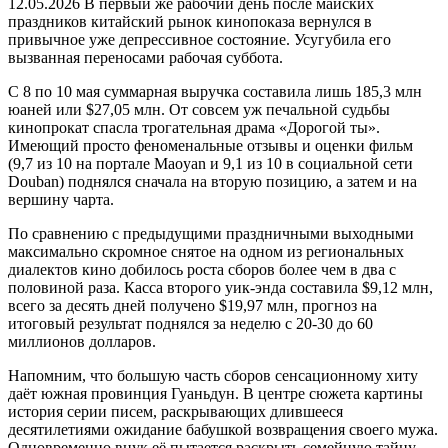
12.05.2026
В первый же рабочий день после майских
праздников китайский рынок кинопоказа вернулся в
привычное уже депрессивное состояние. Усугубила его
вызванная переносами рабочая суббота.
C 8 по 10 мая суммарная выручка составила лишь 185,3 млн
юаней или $27,05 млн. От совсем уж печальной судьбы
кинопрокат спасла трогательная драма «Дорогой ты».
Имеющий просто феноменальные отзывы и оценки фильм
(9,7 из 10 на портале Maoyan и 9,1 из 10 в социальной сети
Douban) поднялся сначала на вторую позицию, а затем и на
вершину чарта.
По сравнению с предыдущими праздничными выходными
максимально скромное снятое на одном из региональных
диалектов кино добилось роста сборов более чем в два с
половиной раза. Касса второго уик-энда составила $9,12 млн,
всего за десять дней получено $19,97 млн, прогноз на
итоговый результат поднялся за неделю с 20-30 до 60
миллионов долларов.
Напомним, что большую часть сборов сенсационному хиту
даёт южная провинция Гуаньдун. В центре сюжета картины
история серии писем, раскрывающих длившееся
десятилетиями ожидание бабушкой возвращения своего мужа.
Одновременно внук её пытается раскрыть семейную тайну,