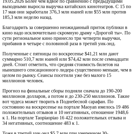
19.05.2026
Более чем вдвое по сравнению с предыдущими
выходными выросла выручка китайских кинотеатров. С 15 по
17 мая они заработали 376,3 млн юаней или $55 млн против
185,3 млн неделю назад.
Благодарить за совершенно неожиданный приток публики в
кино надо исключительно скромную драму «Дорогой ты». По
сути региональное кино принесло три четверти выручки,
прибавив в четыре с половиной раза в третий уик-энд.
Полученные с пятницы по воскресенье $41,21 млн дают
суммарно 510,7 млн юаней или $74,42 млн после семнадцати
дней. Стоит отметить, что средняя стоимость билетов на
нынешнего сенсационного лидера существенно меньше, чем в
целом по рынку. Сеансы посетили уже без малого 15
миллионов человек.
Прогноз на финальные сборы подняли сначала до 190-200
миллионов долларов, а потом и до 230-250 миллионов. Такие
вот чудеса может творить в Поднебесной сарафан. По
состоянию на воскресенье на портале Maoyan имелось 19 486
положительных отзывов и 10 негативных, отношение 1948,6
к 1. На портале Taopiaopiao 16 422 положительных отзыва и
34 негативных, соотношение 483 к 1.
Тоже в третий уик-энд $5,7 млн при умеренном 30-