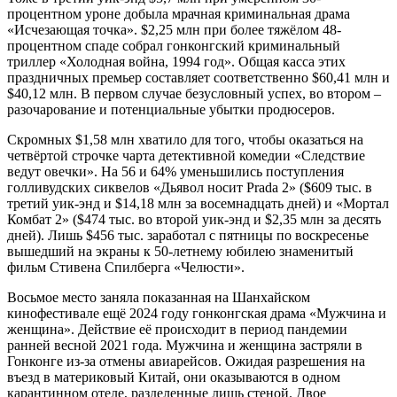
процентном уроне добыла мрачная криминальная драма
«Исчезающая точка». $2,25 млн при более тяжёлом 48-
процентном спаде собрал гонконгский криминальный
триллер «Холодная война, 1994 год». Общая касса этих
праздничных премьер составляет соответственно $60,41 млн и
$40,12 млн. В первом случае безусловный успех, во втором –
разочарование и потенциальные убытки продюсеров.
Скромных $1,58 млн хватило для того, чтобы оказаться на
четвёртой строчке чарта детективной комедии «Следствие
ведут овечки». На 56 и 64% уменьшились поступления
голливудских сиквелов «Дьявол носит Prada 2» ($609 тыс. в
третий уик-энд и $14,18 млн за восемнадцать дней) и «Мортал
Комбат 2» ($474 тыс. во второй уик-энд и $2,35 млн за десять
дней). Лишь $456 тыс. заработал с пятницы по воскресенье
вышедший на экраны к 50-летнему юбилею знаменитый
фильм Стивена Спилберга «Челюсти».
Восьмое место заняла показанная на Шанхайском
кинофестивале ещё 2024 году гонконгская драма «Мужчина и
женщина». Действие её происходит в период пандемии
ранней весной 2021 года. Мужчина и женщина застряли в
Гонконге из-за отмены авиарейсов. Ожидая разрешения на
въезд в материковый Китай, они оказываются в одном
карантинном отеле, разделенные лишь стеной. Двое