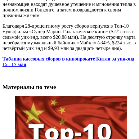
незнакомцев находят душевное утешение и мгновения тепла в
полном жизни Гонконге, а затем возвращаются к своим
прежним жизням.
Благодаря 28-процентному росту сборов вернулся в Топ-10
мультфильм «Супер Марио: Галактическое кино» ($275 тыс. в
седьмой уик-энд, всего $20,88 млн). На десятую строчку чарта
перебрался музыкальный байопик «Майкл» (-34%, $224 тыс. в
четвёртый уик-энд и $9,93 млн за двадцать четыре дня).
Таблица кассовых сборов в кинопрокате Китая за уик-энд
15 - 17 мая
Материалы по теме